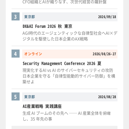
CFO組織とAIが織りなす、次世代経営の羅針盤
3
東京都
2026/09/18
DX&AI Forum 2026 秋 東京
AGI時代のエージェンティックな自律型社会へAI×デ
ジタルを駆使した日本企業のAX戦略
4
オンライン
2026/08/26-27
Security Management Conference 2026 夏
現実化するAI vs AI のサイバーセキュリティの攻防
日本企業を守る「自律型能動的サイバー防御」を構
築せよ
5
東京都
2026/08/28
AI産業戦略 実践講座
生成 AI ブームのその先へ ── AI 産業全体を俯瞰
し、35 年先の事