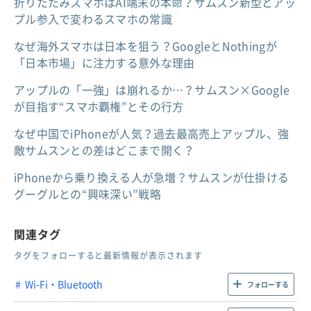
折りたたみスマホはAI端末の本命？サムスン新型とアッ
プル参入で変わるスマホの常識
なぜ海外スマホは日本を狙う？GoogleとNothingが
「日本市場」に注力する意外な理由
アップルの「一強」は崩れるか…？サムスン×Google
が目指す“スマホ覇権”とその行方
なぜ中国でiPhoneが人気？過去最高売上アップル、強
敵サムスンとの差はどこまで開く？
iPhoneから乗り換える人が急増？サムスンが仕掛ける
グーグルとの“興味深い”戦略
関連タグ
タグをフォローすると最新情報が表示されます
Wi-Fi・Bluetooth
フォローする