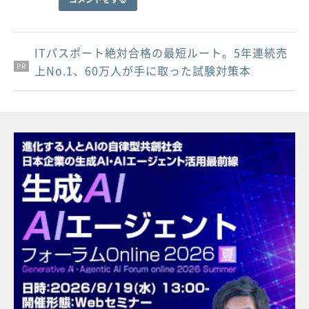
ITパスポート絶対合格の最短ルート。5年連続売
PR
PR
PR
上No.1、60万人が手に取った試験対策本