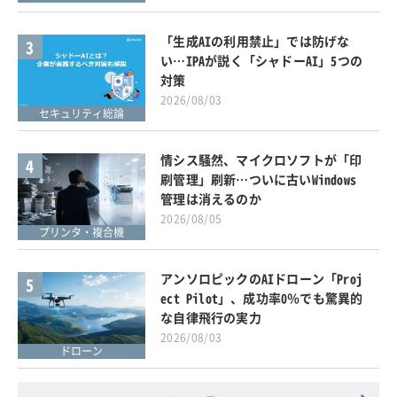
「生成AIの利用禁止」では防げな
3
い…IPAが説く「シャドーAI」5つの
対策
2026/08/03
セキュリティ総論
情シス騒然、マイクロソフトが「印
4
刷管理」刷新…ついに古いWindows
管理は消えるのか
2026/08/05
プリンタ・複合機
アンソロピックのAIドローン「Proj
5
ect Pilot」、成功率0％でも驚異的
な自律飛行の実力
2026/08/03
ドローン