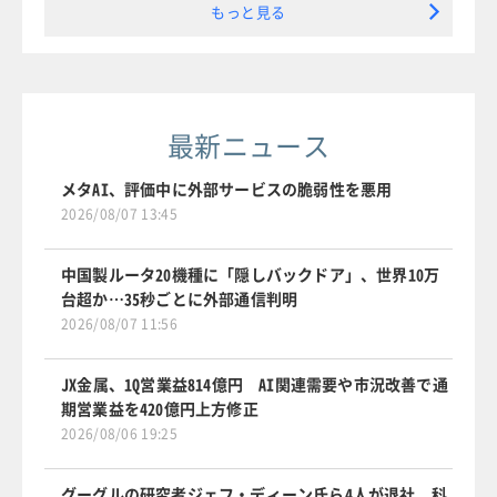
もっと見る
最新ニュース
メタAI、評価中に外部サービスの脆弱性を悪用
2026/08/07 13:45
中国製ルータ20機種に「隠しバックドア」、世界10万
台超か…35秒ごとに外部通信判明
2026/08/07 11:56
JX金属、1Q営業益814億円 AI関連需要や市況改善で通
期営業益を420億円上方修正
2026/08/06 19:25
グーグルの研究者ジェフ・ディーン氏ら4人が退社、科