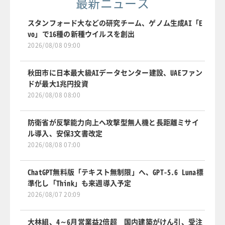
最新ニュース
スタンフォード大などの研究チーム、ゲノム生成AI「E
vo」で16種の新種ウイルスを創出
2026/08/08 09:00
秋田市に日本最大級AIデータセンター建設、UAEファン
ドが最大1兆円投資
2026/08/08 08:00
防衛省が反撃能力向上へ攻撃型無人機と長距離ミサイ
ル導入、安保3文書改定
2026/08/08 07:00
ChatGPT無料版「テキスト無制限」へ、GPT-5.6 Luna標
準化し「Think」も来週導入予定
2026/08/07 20:09
大林組、4～6月営業益2倍超 国内建築がけん引、受注