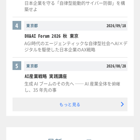
日本企業を守る「自律型能動的サイバー防御」を構
築せよ
4
東京都
2026/09/18
DX&AI Forum 2026 秋 東京
AGI時代のエージェンティックな自律型社会へAI×デ
ジタルを駆使した日本企業のAX戦略
5
東京都
2026/08/28
AI産業戦略 実践講座
生成 AI ブームのその先へ ── AI 産業全体を俯瞰
し、35 年先の事
もっと見る