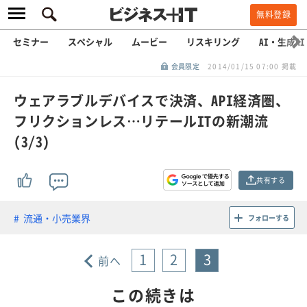
無料登録
セミナー
スペシャル
ムービー
リスキリング
AI・生成AI
会員限定
2014/01/15 07:00 掲載
ウェアラブルデバイスで決済、API経済圏、
フリクションレス…リテールITの新潮流
(3/3)
共有する
流通・小売業界
フォローする
1
2
3
前へ
この続きは