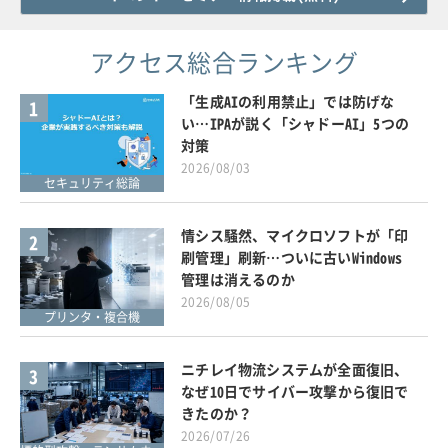
アクセス総合ランキング
「生成AIの利用禁止」では防げな
1
い…IPAが説く「シャドーAI」5つの
対策
2026/08/03
セキュリティ総論
情シス騒然、マイクロソフトが「印
2
刷管理」刷新…ついに古いWindows
管理は消えるのか
2026/08/05
プリンタ・複合機
ニチレイ物流システムが全面復旧、
3
なぜ10日でサイバー攻撃から復旧で
きたのか？
2026/07/26