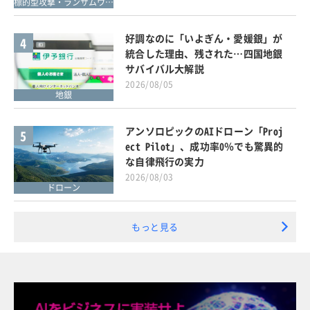
標的型攻撃・ランサムウェア対策
好調なのに「いよぎん・愛媛銀」が
4
統合した理由、残された…四国地銀
サバイバル大解説
2026/08/05
地銀
アンソロピックのAIドローン「Proj
5
ect Pilot」、成功率0％でも驚異的
な自律飛行の実力
2026/08/03
ドローン
もっと見る