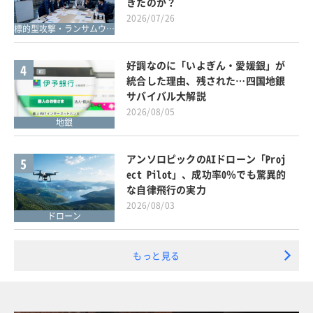
きたのか？
2026/07/26
標的型攻撃・ランサムウェア対策
好調なのに「いよぎん・愛媛銀」が
4
統合した理由、残された…四国地銀
サバイバル大解説
2026/08/05
地銀
アンソロピックのAIドローン「Proj
5
ect Pilot」、成功率0％でも驚異的
な自律飛行の実力
2026/08/03
ドローン
もっと見る