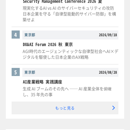
Security Management Conference 2026 夏
現実化するAI vs AI のサイバーセキュリティの攻防
日本企業を守る「自律型能動的サイバー防御」を構
築せよ
4
東京都
2026/09/18
DX&AI Forum 2026 秋 東京
AGI時代のエージェンティックな自律型社会へAI×デ
ジタルを駆使した日本企業のAX戦略
5
東京都
2026/08/28
AI産業戦略 実践講座
生成 AI ブームのその先へ ── AI 産業全体を俯瞰
し、35 年先の事
もっと見る