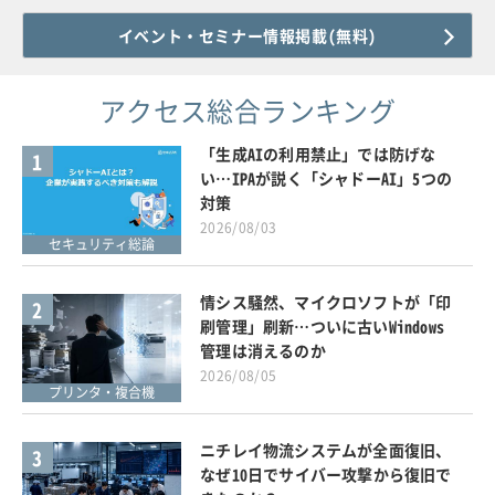
イベント・セミナー情報掲載(無料)
アクセス総合ランキング
「生成AIの利用禁止」では防げな
1
い…IPAが説く「シャドーAI」5つの
対策
2026/08/03
セキュリティ総論
情シス騒然、マイクロソフトが「印
2
刷管理」刷新…ついに古いWindows
管理は消えるのか
2026/08/05
プリンタ・複合機
ニチレイ物流システムが全面復旧、
3
なぜ10日でサイバー攻撃から復旧で