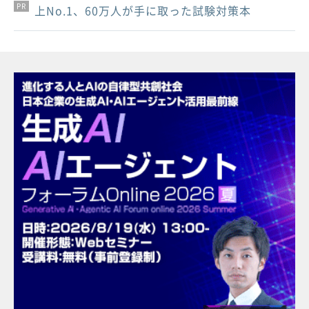
PR
PR
PR
上No.1、60万人が手に取った試験対策本