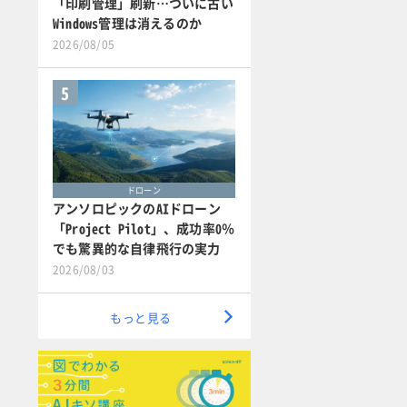
「印刷管理」刷新…ついに古い
Windows管理は消えるのか
2026/08/05
5
ドローン
アンソロピックのAIドローン
「Project Pilot」、成功率0％
でも驚異的な自律飛行の実力
2026/08/03
もっと見る