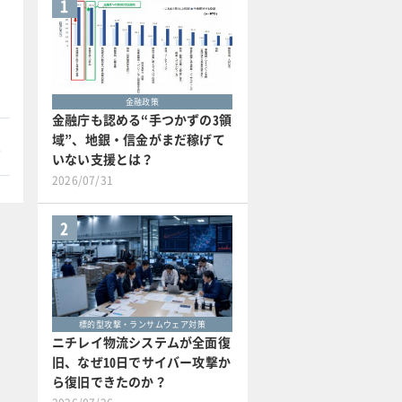
1
金融政策
金融庁も認める“手つかずの3領
域”、地銀・信金がまだ稼げて
本
いない支援とは？
2026/07/31
2
標的型攻撃・ランサムウェア対策
ニチレイ物流システムが全面復
旧、なぜ10日でサイバー攻撃か
ら復旧できたのか？