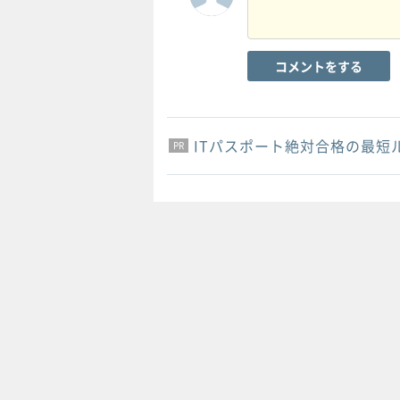
コメントをする
ITパスポート絶対合格の最短
PR
PR
PR