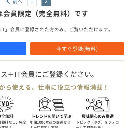
1
2
前へ
は
会員限定（完全無料）です
IT」会員に登録された方のみ、ご覧いただけます。
今すぐ登録(無料)
ス＋IT会員に
ご登録ください。
から使える、
仕事に役立つ情報満載！
完全無料
トレンドを聞いて学ぶ
興味関心のみ厳選
月額料なし、完全
年間1000本超の厳選セミ
トピック（タグ）をフォロ
い放題！
ナーに参加し放題！
ーして自動収集！