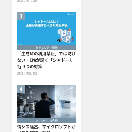
2026/07/26
3
セキュリティ総論
「生成AIの利用禁止」では防げ
ない…IPAが説く「シャドーA
I」5つの対策
2026/08/03
4
プリンタ・複合機
情シス騒然、マイクロソフトが