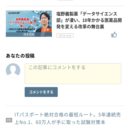
塩野義製薬「データサイエンス
部」が凄い、10年かかる医薬品開
発を変える改革の舞台裏
記事
経営戦略
あなたの投稿
コメントをする
ITパスポート絶対合格の最短ルート。5年連続売
PR
PR
PR
上No.1、60万人が手に取った試験対策本