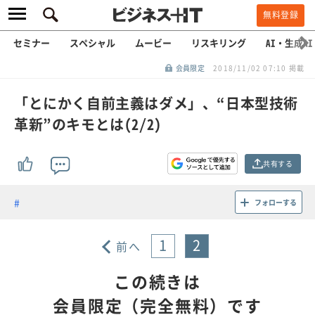
無料登録
セミナー
スペシャル
ムービー
リスキリング
AI・生成AI
会員限定
2018/11/02 07:10 掲載
「とにかく自前主義はダメ」、“日本型技術
革新”のキモとは(2/2)
共有する
フォローする
1
2
前へ
この続きは
会員限定（完全無料）です