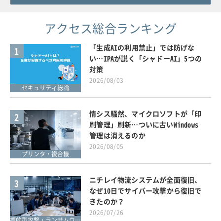
アクセス総合ランキング
「生成AIの利用禁止」では防げな
1
い…IPAが説く「シャドーAI」5つの
対策
2026/08/03
セキュリティ総論
情シス騒然、マイクロソフトが「印
2
刷管理」刷新…ついに古いWindows
管理は消えるのか
2026/08/05
プリンタ・複合機
ニチレイ物流システムが全面復旧、
3
なぜ10日でサイバー攻撃から復旧で
きたのか？
2026/07/26
標的型攻撃・ランサムウェア対策