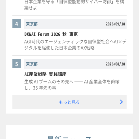
日本企業を守る「自律型能動的サイバー防御」を構
築せよ
4
東京都
2026/09/18
DX&AI Forum 2026 秋 東京
AGI時代のエージェンティックな自律型社会へAI×デ
ジタルを駆使した日本企業のAX戦略
5
東京都
2026/08/28
AI産業戦略 実践講座
生成 AI ブームのその先へ ── AI 産業全体を俯瞰
し、35 年先の事
もっと見る