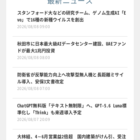
最新ニュース
スタンフォード大などの研究チーム、ゲノム生成AI「E
vo」で16種の新種ウイルスを創出
2026/08/08 09:00
秋田市に日本最大級AIデータセンター建設、UAEファン
ドが最大1兆円投資
2026/08/08 08:00
防衛省が反撃能力向上へ攻撃型無人機と長距離ミサイ
ル導入、安保3文書改定
2026/08/08 07:00
ChatGPT無料版「テキスト無制限」へ、GPT-5.6 Luna標
準化し「Think」も来週導入予定
2026/08/07 20:09
大林組、4～6月営業益2倍超 国内建築がけん引、受注