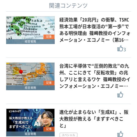
関連コンテンツ
経済効果「20兆円」の衝撃、TSMC
熊本工場が日本復活の“第一歩”で
ある明快理由 篠﨑教授のインフォ
記事
メーション・エコノミー（第16…
経営戦略
3
台湾に半導体で“圧倒的敗北”の九
州、ここにきて「反転攻勢」の兆
しアリと言えるワケ 篠﨑教授のイ
記事
ンフォメーション・エコノミー…
経営戦略
進化が止まらない「生成AI」、阪
大教授が教える「まずすべきこ
と」
記事
経営戦略