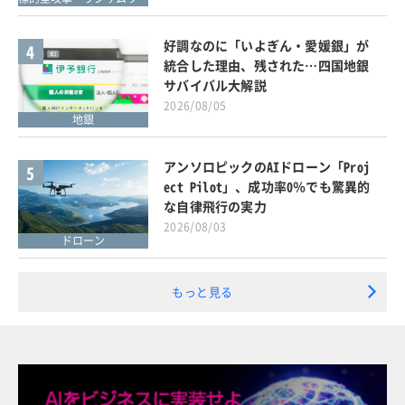
好調なのに「いよぎん・愛媛銀」が
4
統合した理由、残された…四国地銀
サバイバル大解説
2026/08/05
地銀
アンソロピックのAIドローン「Proj
5
ect Pilot」、成功率0％でも驚異的
な自律飛行の実力
2026/08/03
ドローン
もっと見る