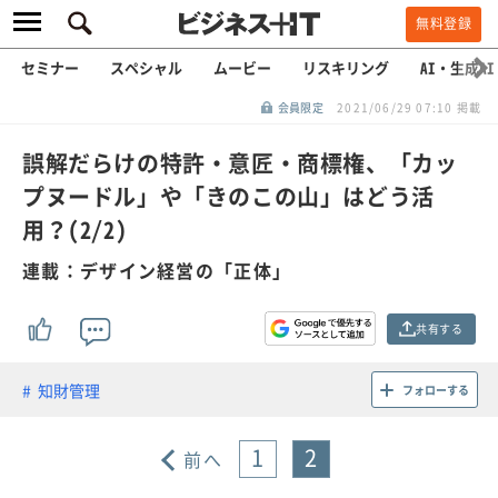
無料登録
セミナー
スペシャル
ムービー
リスキリング
AI・生成AI
会員限定
2021/06/29 07:10 掲載
誤解だらけの特許・意匠・商標権、「カッ
プヌードル」や「きのこの山」はどう活
用？(2/2)
連載：デザイン経営の「正体」
共有する
知財管理
フォローする
1
2
前へ