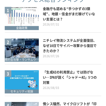
金融庁も認める“手つかずの3領
1
域”、地銀・信金がまだ稼げていな
い支援とは？
2026/07/31
金融政策
ニチレイ物流システムが全面復旧、
2
なぜ10日でサイバー攻撃から復旧で
きたのか？
2026/07/26
標的型攻撃・ランサムウェア対策
「生成AIの利用禁止」では防げな
3
い…IPAが説く「シャドーAI」5つの
対策
2026/08/03
セキュリティ総論
情シス騒然、マイクロソフトが「印
4