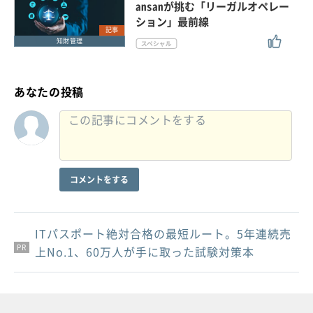
ansanが挑む「リーガルオペレー
ション」最前線
記事
知財管理
あなたの投稿
コメントをする
ITパスポート絶対合格の最短ルート。5年連続売
PR
PR
PR
上No.1、60万人が手に取った試験対策本