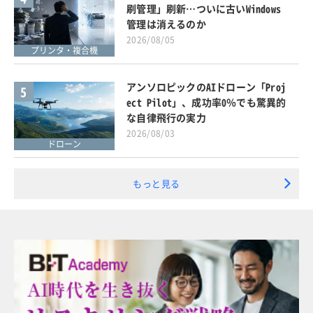
刷管理」刷新…ついに古いWindows
管理は消えるのか
2026/08/05
プリンタ・複合機
アンソロピックのAIドローン「Proj
5
ect Pilot」、成功率0％でも驚異的
な自律飛行の実力
2026/08/03
ドローン
もっと見る