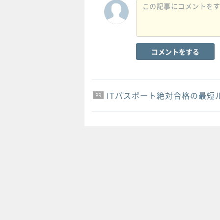
コメントをする
ITパスポート絶対合格の最短
PR
PR
PR