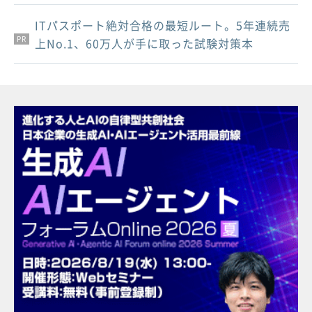
ITパスポート絶対合格の最短ルート。5年連続売
PR
PR
PR
上No.1、60万人が手に取った試験対策本