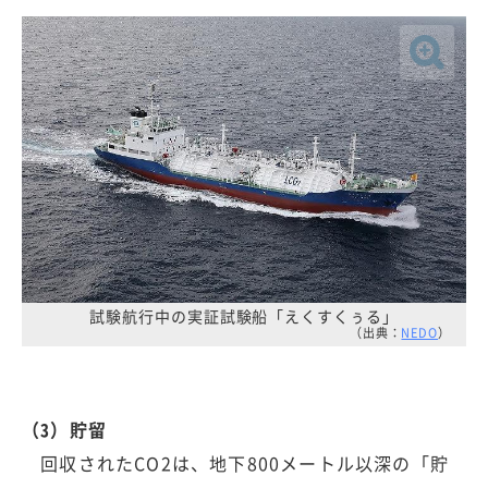
試験航行中の実証試験船「えくすくぅる」
（出典：
NEDO
）
（3）貯留
回収されたCO2は、地下800メートル以深の「貯