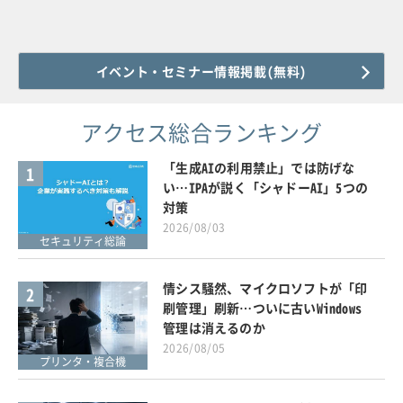
イベント・セミナー情報掲載(無料)
アクセス総合ランキング
「生成AIの利用禁止」では防げな
1
い…IPAが説く「シャドーAI」5つの
対策
2026/08/03
セキュリティ総論
情シス騒然、マイクロソフトが「印
2
刷管理」刷新…ついに古いWindows
管理は消えるのか
2026/08/05
プリンタ・複合機