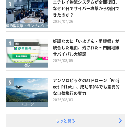
ニチレイ物流システムが全面復旧、
3
なぜ10日でサイバー攻撃から復旧で
きたのか？
2026/07/26
標的型攻撃・ランサムウェア対策
好調なのに「いよぎん・愛媛銀」が
4
統合した理由、残された…四国地銀
サバイバル大解説
2026/08/05
地銀
アンソロピックのAIドローン「Proj
5
ect Pilot」、成功率0％でも驚異的
な自律飛行の実力
2026/08/03
ドローン
もっと見る