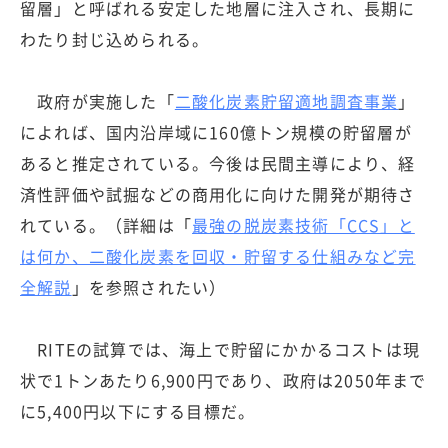
留層」と呼ばれる安定した地層に注入され、長期に
わたり封じ込められる。
政府が実施した「
二酸化炭素貯留適地調査事業
」
によれば、国内沿岸域に160億トン規模の貯留層が
あると推定されている。今後は民間主導により、経
済性評価や試掘などの商用化に向けた開発が期待さ
れている。（詳細は「
最強の脱炭素技術「CCS」と
は何か、二酸化炭素を回収・貯留する仕組みなど完
全解説
」を参照されたい）
RITEの試算では、海上で貯留にかかるコストは現
状で1トンあたり6,900円であり、政府は2050年まで
に5,400円以下にする目標だ。