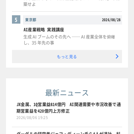
築せよ
5
東京都
2026/08/28
AI産業戦略 実践講座
生成 AI ブームのその先へ ── AI 産業全体を俯瞰
し、35 年先の事
もっと見る
最新ニュース
JX金属、1Q営業益814億円 AI関連需要や市況改善で通
期営業益を420億円上方修正
2026/08/06 19:25
グーグルの研究者ジェフ・ディーン氏ら4人が退社、科