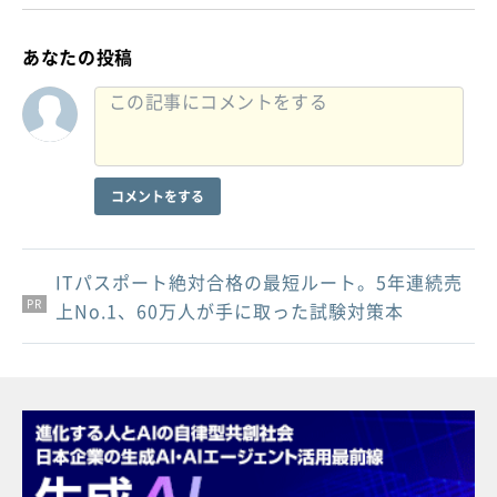
あなたの投稿
コメントをする
ITパスポート絶対合格の最短ルート。5年連続売
PR
PR
PR
上No.1、60万人が手に取った試験対策本