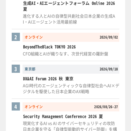
生成AI・AIエージェントフォーラム Online 2026
夏
進化する人とAIの自律型共創社会日本企業の生成A
I・AIエージェント活用最前線
2
オンライン
2026/09/02
BeyondTheBlack TOKYO 2026
CFO組織とAIが織りなす、次世代経営の羅針盤
3
東京都
2026/09/18
DX&AI Forum 2026 秋 東京
AGI時代のエージェンティックな自律型社会へAI×デ
ジタルを駆使した日本企業のAX戦略
4
オンライン
2026/08/26-27
Security Management Conference 2026 夏
現実化するAI vs AI のサイバーセキュリティの攻防
日本企業を守る「自律型能動的サイバー防御」を構