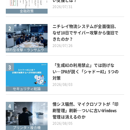
2026/07/31
金融政策
ニチレイ物流システムが全面復旧、
2
なぜ10日でサイバー攻撃から復旧で
きたのか？
2026/07/26
標的型攻撃・ランサムウェア対策
「生成AIの利用禁止」では防げな
3
い…IPAが説く「シャドーAI」5つの
対策
2026/08/03
セキュリティ総論
情シス騒然、マイクロソフトが「印
4
刷管理」刷新…ついに古いWindows
管理は消えるのか
2026/08/05
プリンタ・複合機