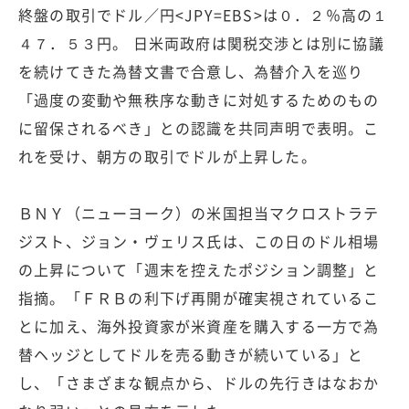
終盤の取引でドル／円<JPY=EBS>は０．２％高の１
４７．５３円。 日米両政府は関税交渉とは別に協議
を続けてきた為替文書で合意し、為替介入を巡り
「過度の変動や無秩序な動きに対処するためのもの
に留保されるべき」との認識を共同声明で表明。こ
れを受け、朝方の取引でドルが上昇した。
ＢＮＹ（ニューヨーク）の米国担当マクロストラテ
ジスト、ジョン・ヴェリス氏は、この日のドル相場
の上昇について「週末を控えたポジション調整」と
指摘。「ＦＲＢの利下げ再開が確実視されているこ
とに加え、海外投資家が米資産を購入する一方で為
替ヘッジとしてドルを売る動きが続いている」と
し、「さまざまな観点から、ドルの先行きはなおか