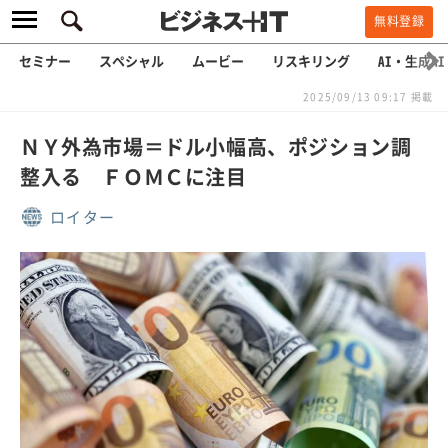
無料登録
セミナー
スペシャル
ムービー
リスキリング
AI・生成AI
2025/09/13 09:17 掲載
ＮＹ外為市場＝ドル小幅高、ポジション調
整入る ＦＯＭＣに注目
ロイター