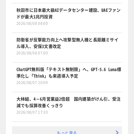
秋田市に日本最大級AIデータセンター建設、UAEファン
ドが最大1兆円投資
2026/08/08 08:00
防衛省が反撃能力向上へ攻撃型無人機と長距離ミサイ
ル導入、安保3文書改定
2026/08/08 07:00
ChatGPT無料版「テキスト無制限」へ、GPT-5.6 Luna標
準化し「Think」も来週導入予定
2026/08/07 20:09
大林組、4～6月営業益2倍超 国内建築がけん引、受注
減でも採算改善くっきり
2026/08/07 17:10
もっと見る