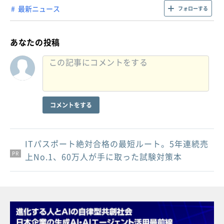
最新ニュース
フォローする
あなたの投稿
コメントをする
ITパスポート絶対合格の最短ルート。5年連続売
PR
PR
PR
上No.1、60万人が手に取った試験対策本