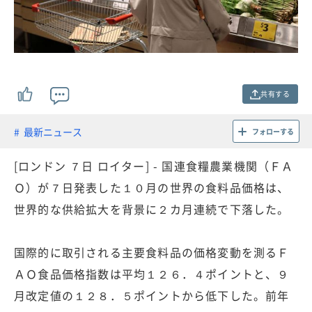
共有する
最新ニュース
フォローする
[ロンドン ７日 ロイター] - 国連食糧農業機関（ＦＡ
Ｏ）が７日発表した１０月の世界の食料品価格は、
世界的な供給拡大を背景に２カ月連続で下落した。
国際的に取引される主要食料品の価格変動を測るＦ
ＡＯ食品価格指数は平均１２６．４ポイントと、９
月改定値の１２８．５ポイントから低下した。前年