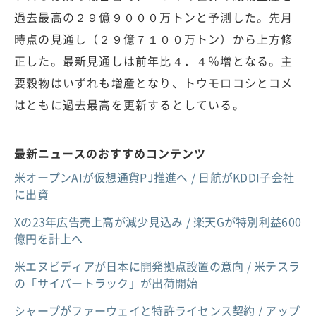
過去最高の２９億９０００万トンと予測した。先月
時点の見通し（２９億７１００万トン）から上方修
正した。最新見通しは前年比４．４％増となる。主
要穀物はいずれも増産となり、トウモロコシとコメ
はともに過去最高を更新するとしている。
最新ニュースのおすすめコンテンツ
米オープンAIが仮想通貨PJ推進へ / 日航がKDDI子会社
に出資
Xの23年広告売上高が減少見込み / 楽天Gが特別利益600
億円を計上へ
米エヌビディアが日本に開発拠点設置の意向 / 米テスラ
の「サイバートラック」が出荷開始
シャープがファーウェイと特許ライセンス契約 / アップ