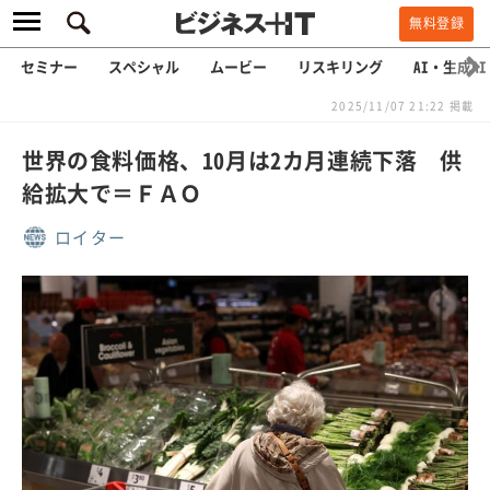
無料登録
セミナー
スペシャル
ムービー
リスキリング
AI・生成AI
2025/11/07 21:22 掲載
世界の食料価格、10月は2カ月連続下落 供
給拡大で＝ＦＡＯ
ロイター