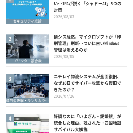
い…IPAが説く「シャドーAI」5つの
対策
2026/08/03
セキュリティ総論
情シス騒然、マイクロソフトが「印
2
刷管理」刷新…ついに古いWindows
管理は消えるのか
2026/08/05
プリンタ・複合機
ニチレイ物流システムが全面復旧、
3
なぜ10日でサイバー攻撃から復旧で
きたのか？
2026/07/26
標的型攻撃・ランサムウェア対策
好調なのに「いよぎん・愛媛銀」が
4
統合した理由、残された…四国地銀
サバイバル大解説