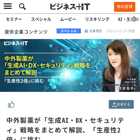
無料登録
セミナー
スペシャル
ムービー
リスキリング
AI・生成AI
提供企業コンテンツ
スペシャル
会員限定
2024/03/15 掲載
共有する
中外製薬が「生成AI・DX・セキュリテ
ィ」戦略をまとめて解説、「生産性2
倍」に挑む