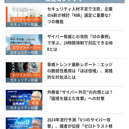
セキュリティ人材不足で注目、企業
の6割が検討「MDR」選定に重要な7
ホワイトペーパー
つの機能
セキュリティ総論
サイバー脅威との攻防「10の事例」
で学ぶ、24時間体制で対応できるMD
ホワイトペーパー
Rとは
セキュリティ総論
脅威トレンド最新レポート：エッジ
の脆弱性悪用は「ほぼ倍増」、実践
ホワイトペーパー
的な対処法とは
セキュリティ総論
外務省“サイバー外交”の内情とは？
「国境を越えた攻撃」への対策
記事
セキュリティ総論
2024年流行予測「6つのサイバー攻
撃」、識者が伝授「ゼロトラスト移