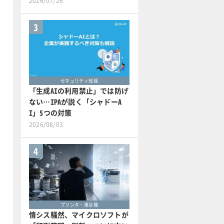
2026/07/26
3
セキュリティ総論
「生成AIの利用禁止」では防げ
ない…IPAが説く「シャドーA
I」5つの対策
2026/08/03
4
プリンタ・複合機
情シス騒然、マイクロソフトが