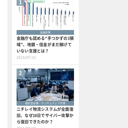
1
金融政策
金融庁も認める“手つかずの3領
域”、地銀・信金がまだ稼げて
いない支援とは？
2026/07/31
2
標的型攻撃・ランサムウェア対策
ニチレイ物流システムが全面復
旧、なぜ10日でサイバー攻撃か
ら復旧できたのか？