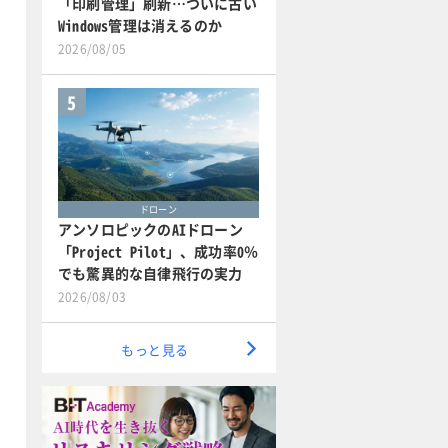
「印刷管理」刷新…ついに古い
Windows管理は消えるのか
2026/08/05
5
ドローン
アンソロピックのAIドローン
「Project Pilot」、成功率0％
でも驚異的な自律飛行の実力
2026/08/03
もっと見る