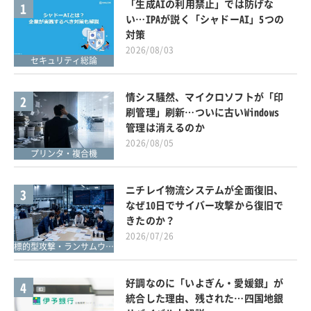
「生成AIの利用禁止」では防げな
1
い…IPAが説く「シャドーAI」5つの
対策
2026/08/03
セキュリティ総論
情シス騒然、マイクロソフトが「印
2
刷管理」刷新…ついに古いWindows
管理は消えるのか
2026/08/05
プリンタ・複合機
ニチレイ物流システムが全面復旧、
3
なぜ10日でサイバー攻撃から復旧で
きたのか？
2026/07/26
標的型攻撃・ランサムウェア対策
好調なのに「いよぎん・愛媛銀」が
4
統合した理由、残された…四国地銀