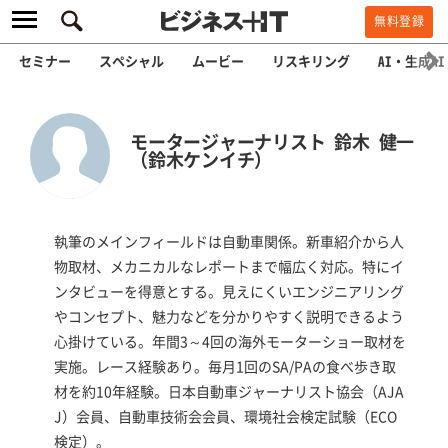
無料登録
セミナー
スペシャル
ムービー
リスキリング
AI・生成AI
モータージャーナリスト 鈴木 健一
（鈴木ケンイチ）
執筆のメインフィールドは自動車関係。新車紹介から人
物取材、メカニカルなレポートまで幅広く対応。特にイ
ンタビューを得意とする。見えにくいエンジニアリング
やコンセプト、魅力などを分かりやすく説明できるよう
心掛けている。年間3～4回の海外モーターショー取材を
実施。レース経験あり。毎月1回のSA/PAの食べ歩き取
材を約10年経験。日本自動車ジャーナリスト協会（AJA
J）会員、自動車技術会会員、環境社会検定試験（ECO
検定）。