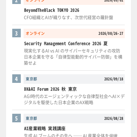
オンライン
2026/09/02
BeyondTheBlack TOKYO 2026
CFO組織とAIが織りなす、次世代経営の羅針盤
3
オンライン
2026/08/26-27
Security Management Conference 2026 夏
現実化するAI vs AI のサイバーセキュリティの攻防
日本企業を守る「自律型能動的サイバー防御」を構
築せよ
4
東京都
2026/09/18
DX&AI Forum 2026 秋 東京
AGI時代のエージェンティックな自律型社会へAI×デ
ジタルを駆使した日本企業のAX戦略
5
東京都
2026/08/28
AI産業戦略 実践講座
生成 AI ブームのその先へ ── AI 産業全体を俯瞰