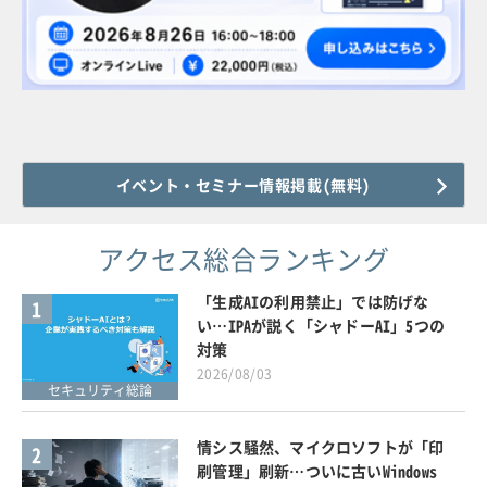
イベント・セミナー情報掲載(無料)
アクセス総合ランキング
「生成AIの利用禁止」では防げな
1
い…IPAが説く「シャドーAI」5つの
対策
2026/08/03
セキュリティ総論
情シス騒然、マイクロソフトが「印
2
刷管理」刷新…ついに古いWindows