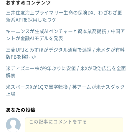
おすすめコンテンツ
三井住友海上プライマリー生命の保険DX、わざわざ更
新系APIを採用したワケ
キーエンスが生成AIベンチャーと資本業務提携 / 中国ア
ントが金融AIモデルを発表
三菱UFJとみずほがデジタル通貨で連携 / 米メタが有料
版FBを検討か
米ディズニー株が9年ぶりに安値 / 米Xが政治広告を全面
解禁
米スペースXが1Qで黒字転換 / 英アームが米ナスダック
上場
あなたの投稿