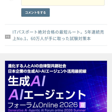
コメントをする
ITパスポート絶対合格の最短ルート。5年連続売
PR
PR
PR
上No.1、60万人が手に取った試験対策本