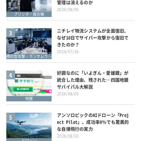
管理は消えるのか
2026/08/05
プリンタ・複合機
ニチレイ物流システムが全面復旧、
3
なぜ10日でサイバー攻撃から復旧で
きたのか？
2026/07/26
標的型攻撃・ランサムウェア対策
好調なのに「いよぎん・愛媛銀」が
4
統合した理由、残された…四国地銀
サバイバル大解説
2026/08/05
地銀
アンソロピックのAIドローン「Proj
5
ect Pilot」、成功率0％でも驚異的
な自律飛行の実力
2026/08/03
ドローン