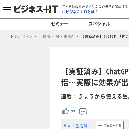
ITと経営の融合でビジネスの課題を解決する
ビジネス＋ITとは？
セミナー
スペシャル
トップページ
IT戦略
AI・生成AI
【実証済み】ChatGPT「
【実証済み】Chat
倍…実際に効果が出
連載：きょうから使える生
23
AI・生成AI
フォローする