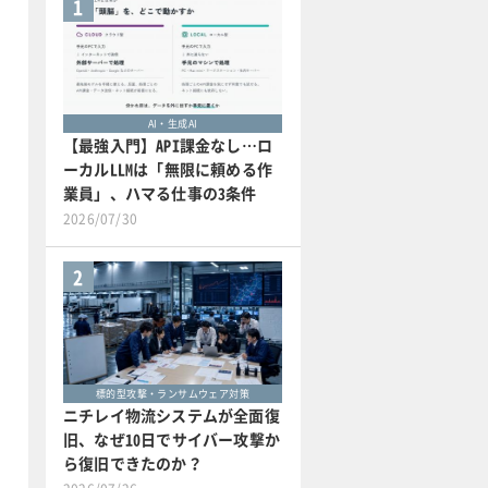
1
AI・生成AI
【最強入門】API課金なし…ロ
ーカルLLMは「無限に頼める作
業員」、ハマる仕事の3条件
2026/07/30
2
標的型攻撃・ランサムウェア対策
ニチレイ物流システムが全面復
旧、なぜ10日でサイバー攻撃か
ら復旧できたのか？