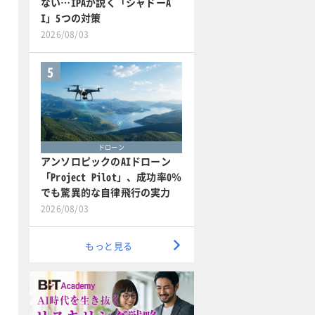
ない…IPAが説く「シャドーA
I」5つの対策
2026/08/03
5
ドローン
アンソロピックのAIドローン
「Project Pilot」、成功率0％
でも驚異的な自律飛行の実力
2026/08/03
もっと見る