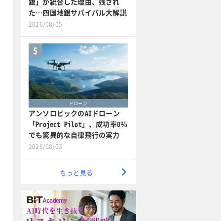
銀」が統合した理由、残され
た…四国地銀サバイバル大解説
2026/08/05
5
ドローン
アンソロピックのAIドローン
「Project Pilot」、成功率0％
でも驚異的な自律飛行の実力
2026/08/03
もっと見る