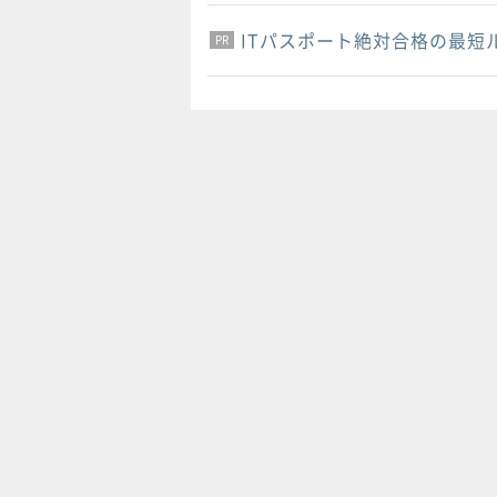
ITパスポート絶対合格の最短
PR
PR
PR