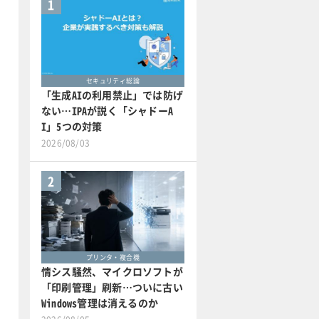
1
セキュリティ総論
「生成AIの利用禁止」では防げ
ない…IPAが説く「シャドーA
I」5つの対策
2026/08/03
2
プリンタ・複合機
情シス騒然、マイクロソフトが
「印刷管理」刷新…ついに古い
Windows管理は消えるのか