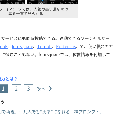
ラー」ページでは、人気の高い最新の写
真を一覧で見られる
サービスにも同時投稿できる。連動できるソーシャルサー
book
、
foursquare
、
Tumblr
、
Posterous
、で、使い慣れたサ
悩むこともない。foursquareでは、位置情報を付加して
魅力とは？
1
2
3
次へ
ンツ
Iで再現」…凡人でも“天才”になれる「神プロンプト」