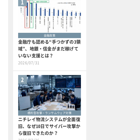
1
金融政策
金融庁も認める“手つかずの3領
域”、地銀・信金がまだ稼げて
いない支援とは？
2026/07/31
2
標的型攻撃・ランサムウェア対策
ニチレイ物流システムが全面復
旧、なぜ10日でサイバー攻撃か
ら復旧できたのか？