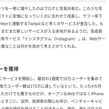
ンツを一挙に増やしたのはブログと写真共有だ。このうち写
パクトに安価になっていくのに合わせて成長し、ヤフー傘下
、Twitterと連動するTwitpicなど多くのサービスが普及した。も
、まだまだ新しいサービスが入る余地があるようだ。急成長
サービス「インスタグラム（Instagram）」は、Webサー
大事なことは何かを改めて考えさせてくれる。
ザーを獲得
0月にサービスを開始し、最初の1週間で10万ユーザーを集めて
階でユーザー数は175万に達しているという。たった4カ月
だけでも驚きなのだが、オープンなWebではなくiPhone
っとすごい。当然、投資家の関心も呼び、ベンチャーキャピ
億円）の資金提供を受けることが決まった。現在、最も注目され