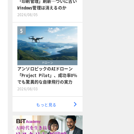
「印刷管理」刷新…ついに古い
Windows管理は消えるのか
2026/08/05
5
ドローン
アンソロピックのAIドローン
「Project Pilot」、成功率0％
でも驚異的な自律飛行の実力
2026/08/03
もっと見る