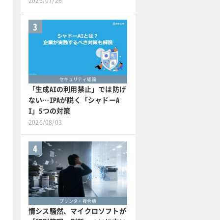
2026/07/26
3
セキュリティ総論
「生成AIの利用禁止」では防げ
ない…IPAが説く「シャドーA
I」5つの対策
2026/08/03
4
プリンタ・複合機
情シス騒然、マイクロソフトが