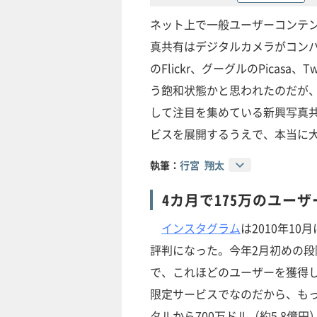
ネット上で一般ユーザーコンテ
真共有はデジタルカメラがコン
のFlickr、グーグルのPicasa
う飽和状態かと思われたのだが
して注目を集めている新興写真共有
ビスを展開するうえで、本当に
執筆：
行宮 翔太
4カ月で175万のユー
インスタグラム
は2010年1
評判になった。今年2月初めの段
で、これほどのユーザーを獲得した
限定サービスでなのだから、も
タルから700万ドル（約5.8