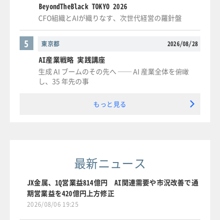
BeyondTheBlack TOKYO 2026
CFO組織とAIが織りなす、次世代経営の羅針盤
5
東京都
2026/08/28
AI産業戦略 実践講座
生成 AI ブームのその先へ ── AI 産業全体を俯瞰
し、35 年先の事
もっと見る
最新ニュース
JX金属、1Q営業益814億円 AI関連需要や市況改善で通
期営業益を420億円上方修正
2026/08/06 19:25