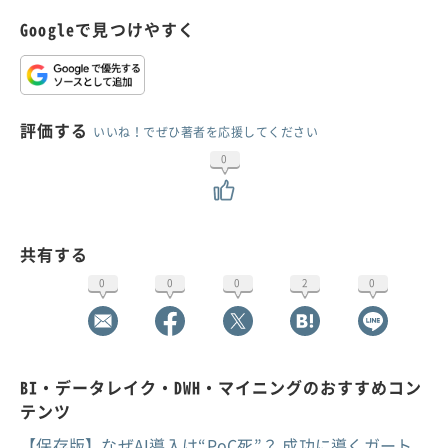
Googleで見つけやすく
評価する
いいね！でぜひ著者を応援してください
0
共有する
0
0
0
2
0
BI・データレイク・DWH・マイニングのおすすめコン
テンツ
【保存版】なぜAI導入は“PoC死”？ 成功に導くガート