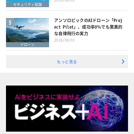
セキュリティ総論
アンソロピックのAIドローン「Proj
5
ect Pilot」、成功率0％でも驚異的
な自律飛行の実力
2026/08/03
ドローン
もっと見る