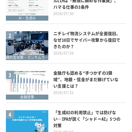
ルLLMは「無限に頼める作業員」、
ハマる仕事の3条件
2026/07/30
AI・生成AI
ニチレイ物流システムが全面復旧、
2
なぜ10日でサイバー攻撃から復旧で
きたのか？
2026/07/26
標的型攻撃・ランサムウェア対策
金融庁も認める“手つかずの3領
3
域”、地銀・信金がまだ稼げていな
い支援とは？
2026/07/31
金融政策
「生成AIの利用禁止」では防げな
4
い…IPAが説く「シャドーAI」5つの
対策
2026/08/03