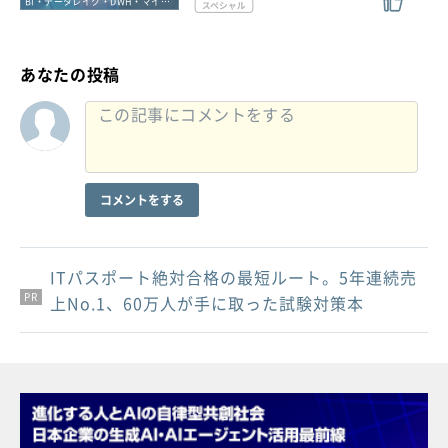
BI・データレイク・DWH・マイニング
あなたの投稿
コメントをする
ITパスポート絶対合格の最短ルート。5年連続売
PR
PR
PR
上No.1、60万人が手に取った試験対策本