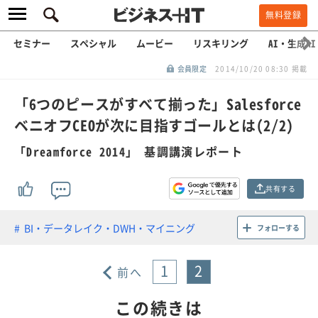
無料登録
セミナー
スペシャル
ムービー
リスキリング
AI・生成AI
会員限定
2014/10/20 08:30 掲載
「6つのピースがすべて揃った」Salesforce
ベニオフCEOが次に目指すゴールとは(2/2)
「Dreamforce 2014」 基調講演レポート
共有する
BI・データレイク・DWH・マイニング
フォローする
1
2
前へ
この続きは