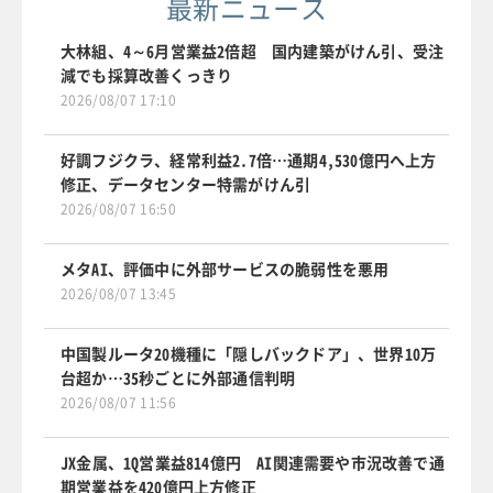
最新ニュース
大林組、4～6月営業益2倍超 国内建築がけん引、受注
減でも採算改善くっきり
2026/08/07 17:10
好調フジクラ、経常利益2.7倍…通期4,530億円へ上方
修正、データセンター特需がけん引
2026/08/07 16:50
メタAI、評価中に外部サービスの脆弱性を悪用
2026/08/07 13:45
中国製ルータ20機種に「隠しバックドア」、世界10万
台超か…35秒ごとに外部通信判明
2026/08/07 11:56
JX金属、1Q営業益814億円 AI関連需要や市況改善で通
期営業益を420億円上方修正