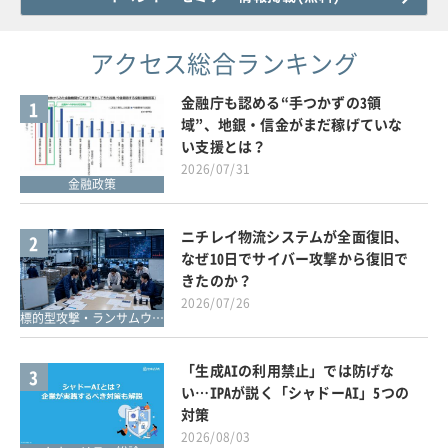
アクセス総合ランキング
金融庁も認める“手つかずの3領
1
域”、地銀・信金がまだ稼げていな
い支援とは？
2026/07/31
金融政策
ニチレイ物流システムが全面復旧、
2
なぜ10日でサイバー攻撃から復旧で
きたのか？
2026/07/26
標的型攻撃・ランサムウェア対策
「生成AIの利用禁止」では防げな
3
い…IPAが説く「シャドーAI」5つの
対策
2026/08/03