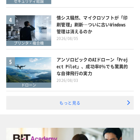
セキュリティ総論
情シス騒然、マイクロソフトが「印
4
刷管理」刷新…ついに古いWindows
管理は消えるのか
2026/08/05
プリンタ・複合機
アンソロピックのAIドローン「Proj
5
ect Pilot」、成功率0％でも驚異的
な自律飛行の実力
2026/08/03
ドローン
もっと見る