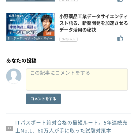
小野薬品工業データサイエンティ
スト語る、新薬開発を加速させる
データ活用の秘訣
記事
BI・データレイク・DWH・マイニング
あなたの投稿
コメントをする
ITパスポート絶対合格の最短ルート。5年連続売
PR
PR
PR
上No.1、60万人が手に取った試験対策本