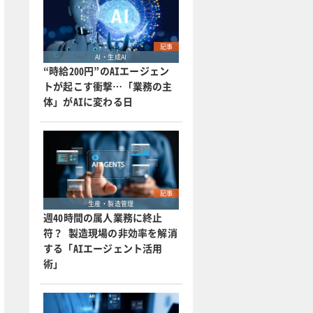
記事
AI・生成AI
“時給200円”のAIエージェン
トが起こす衝撃…「業務の主
体」がAIに変わる日
記事
生産・製造管理
週40時間の属人業務に終止
符？ 製造現場の非効率を解消
する「AIエージェント活用
術」