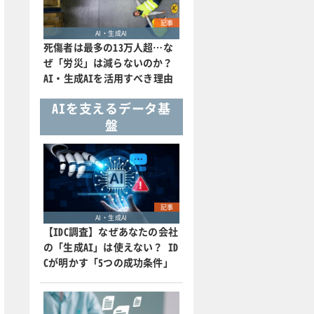
記事
AI・生成AI
死傷者は最多の13万人超…な
ぜ「労災」は減らないのか？
AI・生成AIを活用すべき理由
AIを支えるデータ基
盤
記事
AI・生成AI
【IDC調査】なぜあなたの会社
の「生成AI」は使えない？ ID
Cが明かす「5つの成功条件」