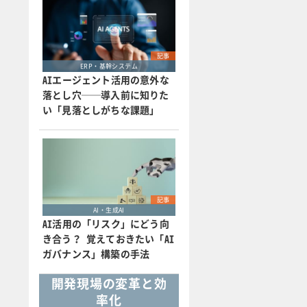
記事
ERP・基幹システム
AIエージェント活用の意外な
落とし穴──導入前に知りた
い「見落としがちな課題」
記事
AI・生成AI
AI活用の「リスク」にどう向
き合う？ 覚えておきたい「AI
ガバナンス」構築の手法
開発現場の変革と効
率化