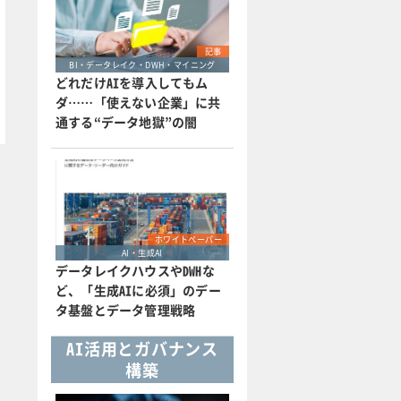
記事
BI・データレイク・DWH・マイニング
どれだけAIを導入してもム
ダ……「使えない企業」に共
通する“データ地獄”の闇
ホワイトペーパー
AI・生成AI
データレイクハウスやDWHな
ど、「生成AIに必須」のデー
タ基盤とデータ管理戦略
AI活用とガバナンス
構築