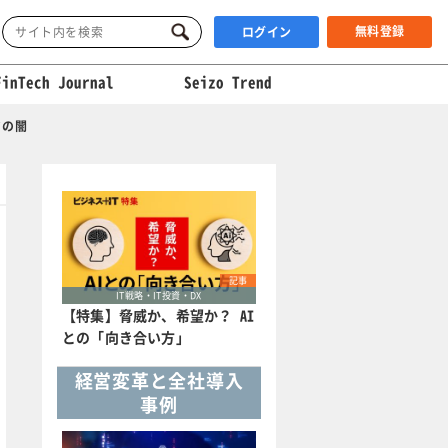
無料登録
ログイン
FinTech Journal
Seizo Trend
”の闇
記事
IT戦略・IT投資・DX
【特集】脅威か、希望か？ AI
との「向き合い方」
経営変革と全社導入
事例