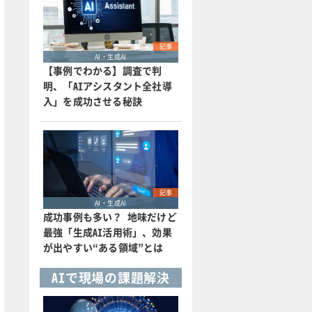
記事
AI・生成AI
【事例でわかる】調査で判
明、「AIアシスタント全社導
入」を成功させる秘訣
記事
AI・生成AI
成功事例も多い？ 地味だけど
最強「生成AI活用術」、効果
が出やすい“ある領域”とは
AIで現場の課題解決