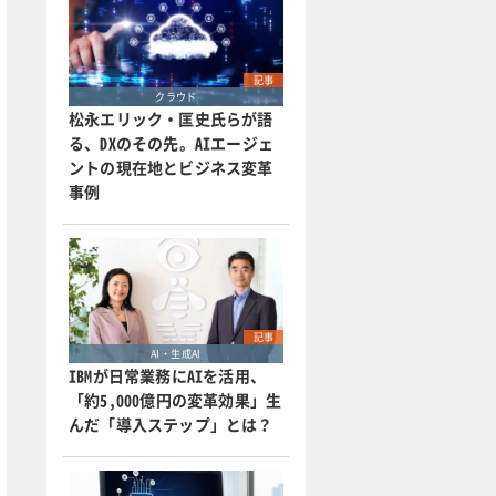
記事
クラウド
松永エリック・匡史氏らが語
る、DXのその先。AIエージェ
ントの現在地とビジネス変革
事例
記事
AI・生成AI
IBMが日常業務にAIを活用、
「約5,000億円の変革効果」生
んだ「導入ステップ」とは？