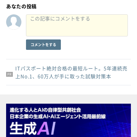
あなたの投稿
コメントをする
ITパスポート絶対合格の最短ルート。5年連続売
PR
PR
PR
上No.1、60万人が手に取った試験対策本