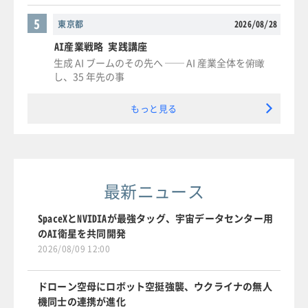
5
東京都
2026/08/28
AI産業戦略 実践講座
生成 AI ブームのその先へ ── AI 産業全体を俯瞰
し、35 年先の事
もっと見る
最新ニュース
SpaceXとNVIDIAが最強タッグ、宇宙データセンター用
のAI衛星を共同開発
2026/08/09 12:00
ドローン空母にロボット空挺強襲、ウクライナの無人
機同士の連携が進化