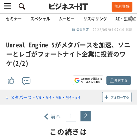
無料登録
セミナー
スペシャル
ムービー
リスキリング
AI・生成AI
会員限定
2022/05/04 07:10 掲載
Unreal Engine 5がメタバースを加速、ソニ
ーとレゴがフォートナイト企業に投資のワ
ケ(2/2)
共有する
メタバース・VR・AR・MR・SR・xR
フォローする
1
2
前へ
この続きは