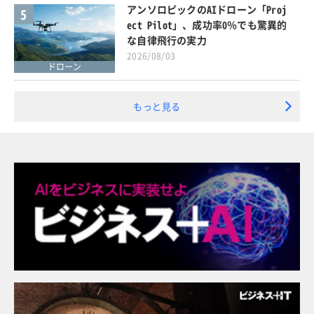
アンソロピックのAIドローン「Proj
5
ect Pilot」、成功率0％でも驚異的
な自律飛行の実力
2026/08/03
ドローン
もっと見る