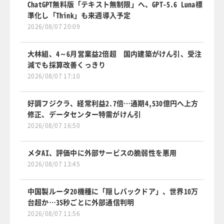
ChatGPT無料版「テキスト無制限」へ、GPT-5.6 Luna標
準化し「Think」も来週導入予定
2026/08/07 20:09
大林組、4～6月営業益2倍超 国内建築がけん引、受注
減でも採算改善くっきり
2026/08/07 17:10
好調フジクラ、経常利益2.7倍…通期4,530億円へ上方
修正、データセンター特需がけん引
2026/08/07 16:50
メタAI、評価中に外部サービスの脆弱性を悪用
2026/08/07 13:45
中国製ルータ20機種に「隠しバックドア」、世界10万
台超か…35秒ごとに外部通信判明
2026/08/07 11:56