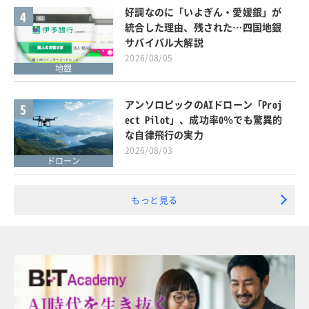
好調なのに「いよぎん・愛媛銀」が
4
統合した理由、残された…四国地銀
サバイバル大解説
2026/08/05
地銀
アンソロピックのAIドローン「Proj
5
ect Pilot」、成功率0％でも驚異的
な自律飛行の実力
2026/08/03
ドローン
もっと見る