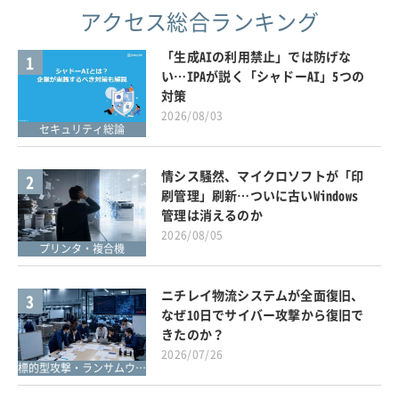
アクセス総合ランキング
「生成AIの利用禁止」では防げな
1
い…IPAが説く「シャドーAI」5つの
対策
2026/08/03
セキュリティ総論
情シス騒然、マイクロソフトが「印
2
刷管理」刷新…ついに古いWindows
管理は消えるのか
2026/08/05
プリンタ・複合機
ニチレイ物流システムが全面復旧、
3
なぜ10日でサイバー攻撃から復旧で
きたのか？
2026/07/26
標的型攻撃・ランサムウェア対策