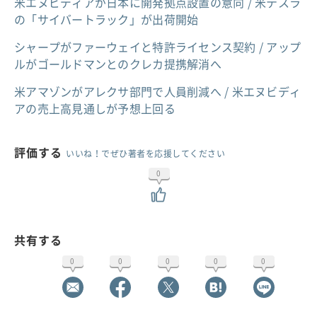
米エヌビディアが日本に開発拠点設置の意向 / 米テスラ
の「サイバートラック」が出荷開始
シャープがファーウェイと特許ライセンス契約 / アップ
ルがゴールドマンとのクレカ提携解消へ
米アマゾンがアレクサ部門で人員削減へ / 米エヌビディ
アの売上高見通しが予想上回る
評価する
いいね！でぜひ著者を応援してください
0
共有する
0
0
0
0
0