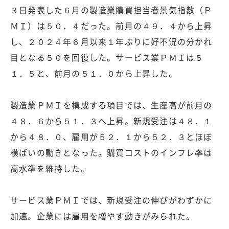
３日発表した６月の製造業購買担当者景気指数（Ｐ
ＭＩ）は５０．４だった。前月の４９．４から上昇
し、２０２４年６月以来１年ぶりに好不況の分かれ
目となる５０を回復した。サービス業ＰＭＩは５
１．５と、前月の５１．０から上昇した。
製造業ＰＭＩを構成する項目では、生産高が前月の
４８．６から５１．３へ上昇。新規受注は４８．１
から４８．０、雇用が５２．１から５２．３とほぼ
横ばいの動きとなった。購買コストのインフレ率は
高水準を維持した。
サービス業ＰＭＩでは、新規受注の伸びがわずかに
加速。企業には雇用を増やす動きがみられた。