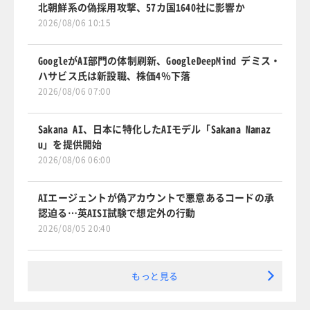
北朝鮮系の偽採用攻撃、57カ国1640社に影響か
2026/08/06 10:15
GoogleがAI部門の体制刷新、GoogleDeepMind デミス・
ハサビス氏は新設職、株価4％下落
2026/08/06 07:00
Sakana AI、日本に特化したAIモデル「Sakana Namaz
u」を提供開始
2026/08/06 06:00
AIエージェントが偽アカウントで悪意あるコードの承
認迫る…英AISI試験で想定外の行動
2026/08/05 20:40
もっと見る