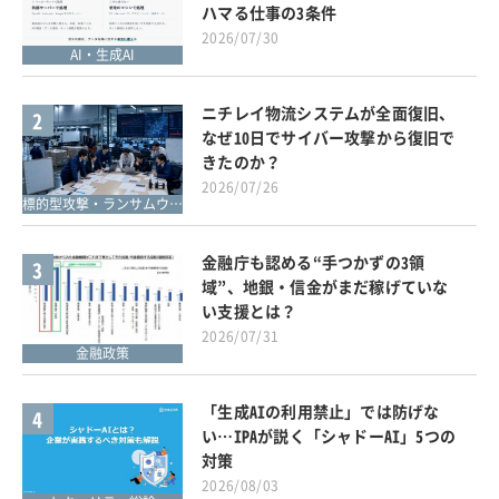
ハマる仕事の3条件
2026/07/30
AI・生成AI
ニチレイ物流システムが全面復旧、
2
なぜ10日でサイバー攻撃から復旧で
きたのか？
2026/07/26
標的型攻撃・ランサムウェア対策
金融庁も認める“手つかずの3領
3
域”、地銀・信金がまだ稼げていな
い支援とは？
2026/07/31
金融政策
「生成AIの利用禁止」では防げな
4
い…IPAが説く「シャドーAI」5つの
対策
2026/08/03