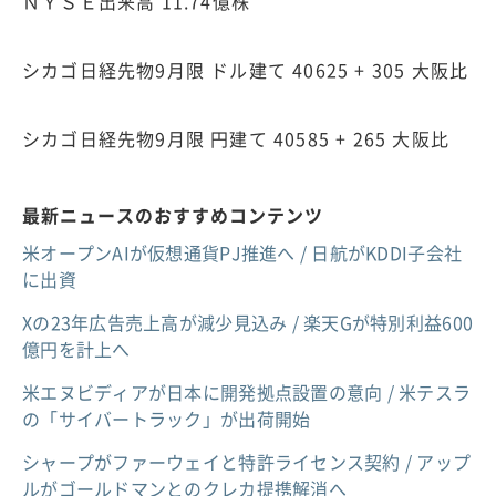
ＮＹＳＥ出来高 11.74億株
シカゴ日経先物9月限 ドル建て 40625 + 305 大阪比
シカゴ日経先物9月限 円建て 40585 + 265 大阪比
最新ニュースのおすすめコンテンツ
米オープンAIが仮想通貨PJ推進へ / 日航がKDDI子会社
に出資
Xの23年広告売上高が減少見込み / 楽天Gが特別利益600
億円を計上へ
米エヌビディアが日本に開発拠点設置の意向 / 米テスラ
の「サイバートラック」が出荷開始
シャープがファーウェイと特許ライセンス契約 / アップ
ルがゴールドマンとのクレカ提携解消へ