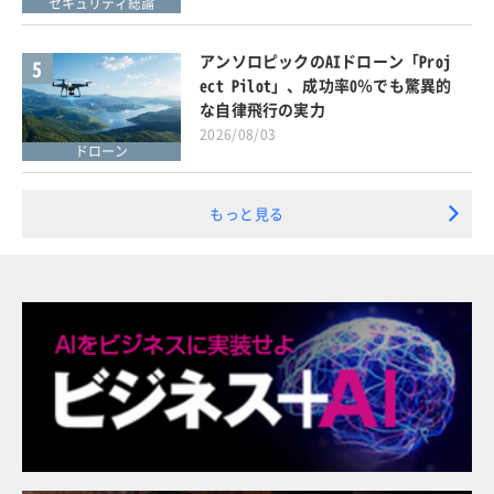
セキュリティ総論
アンソロピックのAIドローン「Proj
5
ect Pilot」、成功率0％でも驚異的
な自律飛行の実力
2026/08/03
ドローン
もっと見る