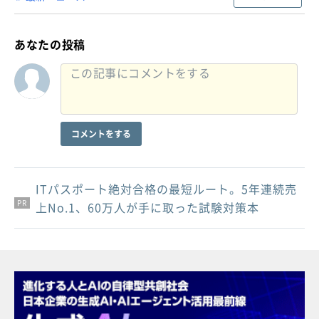
あなたの投稿
コメントをする
ITパスポート絶対合格の最短ルート。5年連続売
PR
PR
PR
上No.1、60万人が手に取った試験対策本