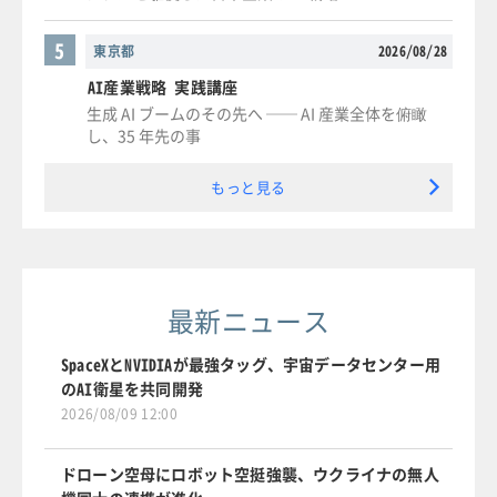
5
東京都
2026/08/28
AI産業戦略 実践講座
生成 AI ブームのその先へ ── AI 産業全体を俯瞰
し、35 年先の事
もっと見る
最新ニュース
SpaceXとNVIDIAが最強タッグ、宇宙データセンター用
のAI衛星を共同開発
2026/08/09 12:00
ドローン空母にロボット空挺強襲、ウクライナの無人