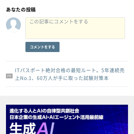
あなたの投稿
コメントをする
ITパスポート絶対合格の最短ルート。5年連続売
PR
PR
PR
上No.1、60万人が手に取った試験対策本