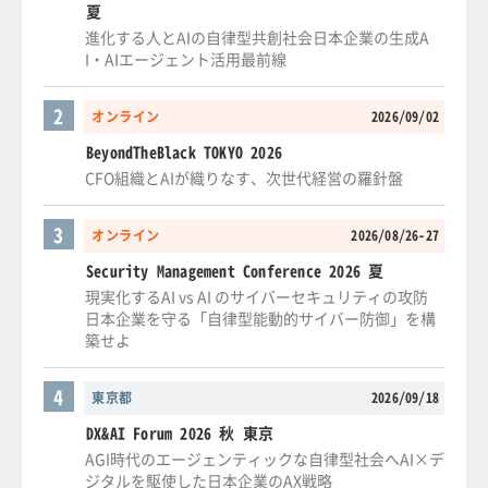
夏
進化する人とAIの自律型共創社会日本企業の生成A
I・AIエージェント活用最前線
2
オンライン
2026/09/02
BeyondTheBlack TOKYO 2026
CFO組織とAIが織りなす、次世代経営の羅針盤
3
オンライン
2026/08/26-27
Security Management Conference 2026 夏
現実化するAI vs AI のサイバーセキュリティの攻防
日本企業を守る「自律型能動的サイバー防御」を構
築せよ
4
東京都
2026/09/18
DX&AI Forum 2026 秋 東京
AGI時代のエージェンティックな自律型社会へAI×デ
ジタルを駆使した日本企業のAX戦略