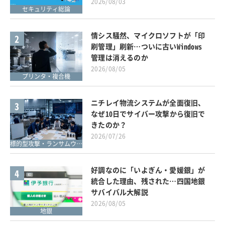
2026/08/03
セキュリティ総論
情シス騒然、マイクロソフトが「印
2
刷管理」刷新…ついに古いWindows
管理は消えるのか
2026/08/05
プリンタ・複合機
ニチレイ物流システムが全面復旧、
3
なぜ10日でサイバー攻撃から復旧で
きたのか？
2026/07/26
標的型攻撃・ランサムウェア対策
好調なのに「いよぎん・愛媛銀」が
4
統合した理由、残された…四国地銀
サバイバル大解説
2026/08/05
地銀