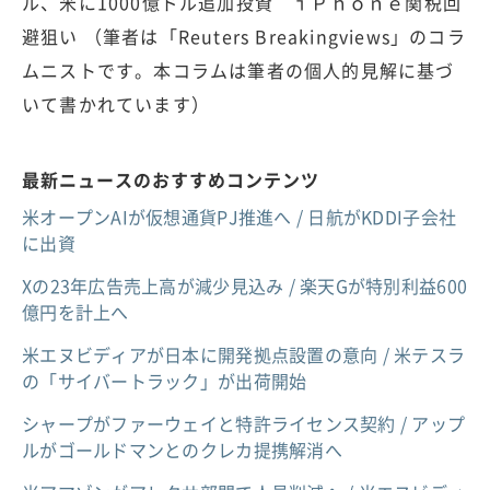
ル、米に1000億ドル追加投資 ｉＰｈｏｎｅ関税回
避狙い （筆者は「Reuters Breakingviews」のコラ
ムニストです。本コラムは筆者の個人的見解に基づ
いて書かれています）
最新ニュースのおすすめコンテンツ
米オープンAIが仮想通貨PJ推進へ / 日航がKDDI子会社
に出資
Xの23年広告売上高が減少見込み / 楽天Gが特別利益600
億円を計上へ
米エヌビディアが日本に開発拠点設置の意向 / 米テスラ
の「サイバートラック」が出荷開始
シャープがファーウェイと特許ライセンス契約 / アップ
ルがゴールドマンとのクレカ提携解消へ