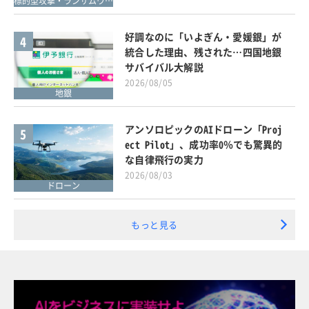
標的型攻撃・ランサムウェア対策
好調なのに「いよぎん・愛媛銀」が
4
統合した理由、残された…四国地銀
サバイバル大解説
2026/08/05
地銀
アンソロピックのAIドローン「Proj
5
ect Pilot」、成功率0％でも驚異的
な自律飛行の実力
2026/08/03
ドローン
もっと見る