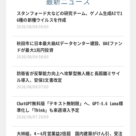
最新ニュース
スタンフォード大などの研究チーム、ゲノム生成AIで1
6種の新種ウイルスを作成
2026/08/08 09:00
秋田市に日本最大級AIデータセンター建設、UAEファン
ドが最大1兆円投資
2026/08/08 08:00
防衛省が反撃能力向上へ攻撃型無人機と長距離ミサイ
ル導入、安保3文書改定
2026/08/08 07:00
ChatGPT無料版「テキスト無制限」へ、GPT-5.6 Luna標
準化し「Think」も来週導入予定
2026/08/07 20:09
大林組、4～6月営業益2倍超 国内建築がけん引、受注