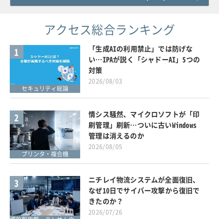
アクセス総合ランキング
「生成AIの利用禁止」では防げな
1
い…IPAが説く「シャドーAI」5つの
対策
2026/08/03
セキュリティ総論
情シス騒然、マイクロソフトが「印
2
刷管理」刷新…ついに古いWindows
管理は消えるのか
2026/08/05
プリンタ・複合機
ニチレイ物流システムが全面復旧、
3
なぜ10日でサイバー攻撃から復旧で
きたのか？
2026/07/26