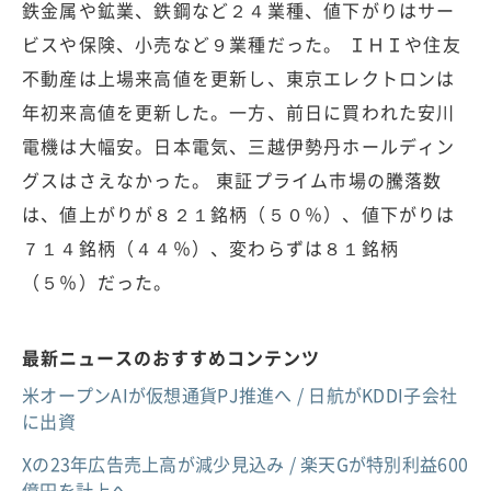
鉄金属や鉱業、鉄鋼など２４業種、値下がりはサー
ビスや保険、小売など９業種だった。 ＩＨＩや住友
不動産は上場来高値を更新し、東京エレクトロンは
年初来高値を更新した。一方、前日に買われた安川
電機は大幅安。日本電気、三越伊勢丹ホールディン
グスはさえなかった。 東証プライム市場の騰落数
は、値上がりが８２１銘柄（５０％）、値下がりは
７１４銘柄（４４％）、変わらずは８１銘柄
（５％）だった。
最新ニュースのおすすめコンテンツ
米オープンAIが仮想通貨PJ推進へ / 日航がKDDI子会社
に出資
Xの23年広告売上高が減少見込み / 楽天Gが特別利益600
億円を計上へ