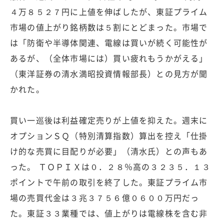
４万８５２７円に上値を伸ばしたが、東証プライム
市場の値上がり銘柄数は５割にとどまった。市場で
は「防衛や半導体関連、電線は買いが続く可能性が
あるが、（全体市場には）買い疲れもうかがえる」
（東洋証券の清水満昭投資情報部長）との見方が聞
かれた。
買い一巡後は利益確定売りが上値を抑えた。週末に
オプションＳＱ（特別清算指数）算出を控え「仕掛
け的な売買に目配りが必要」（清水氏）との声もあ
った。 ＴＯＰＩＸは０．２８％高の３２３５．１３
ポイントで午前の取引を終了した。東証プライム市
場の売買代金は３兆３７５６億０６００万円だっ
た。東証３３業種では、値上がりは電線株を含む非