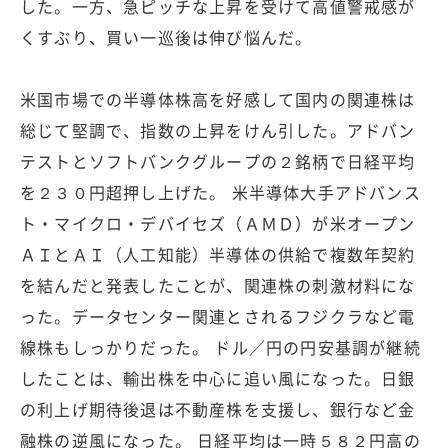
した。一方、急ピッチな上昇を受けて高値警戒感が
くすぶり、買い一巡後は伸び悩んだ。
米国市場での半導体株高を好感して国内の関連株は
総じて堅調で、指数の上昇をけん引した。アドバン
テストとソフトバンクグループの２銘柄で日経平均
を２３０円超押し上げた。 米半導体大手アドバンス
ト・マイクロ・デバイセズ（ＡＭＤ）が米オープン
ＡＩとＡＩ（人工知能）半導体の供給で複数年契約
を結んだと発表したことが、関連株の刺激材料にな
った。データセンター関連とされるフジクラなど電
線株もしっかりだった。 ドル／円の円安基調が継続
したことは、輸出株を中心に追い風になった。日銀
の利上げ期待後退は不動産株を支援し、銀行など金
融株の逆風になった。 日経平均は一時５８２円高の