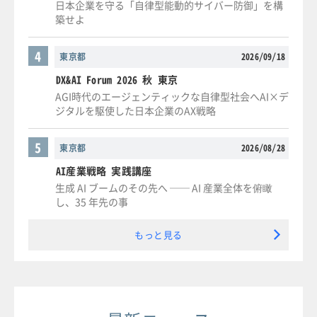
日本企業を守る「自律型能動的サイバー防御」を構
築せよ
4
東京都
2026/09/18
DX&AI Forum 2026 秋 東京
AGI時代のエージェンティックな自律型社会へAI×デ
ジタルを駆使した日本企業のAX戦略
5
東京都
2026/08/28
AI産業戦略 実践講座
生成 AI ブームのその先へ ── AI 産業全体を俯瞰
し、35 年先の事
もっと見る