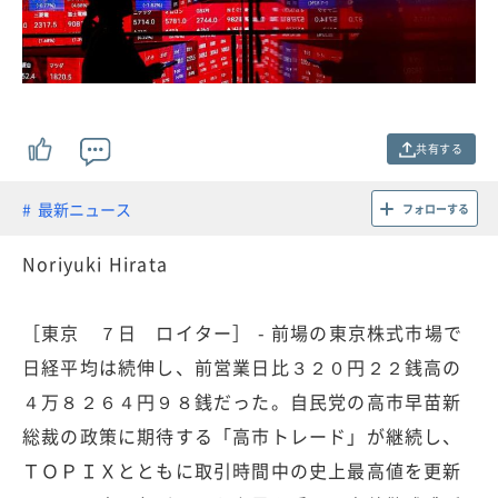
共有する
最新ニュース
フォローする
Noriyuki Hirata
［東京 ７日 ロイター］ - 前場の東京株式市場で
日経平均は続伸し、前営業日比３２０円２２銭高の
４万８２６４円９８銭だった。自民党の高市早苗新
総裁の政策に期待する「高市トレード」が継続し、
ＴＯＰＩＸとともに取引時間中の史上最高値を更新