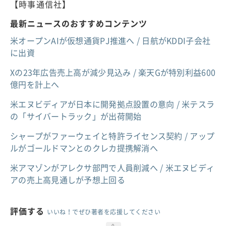
【時事通信社】
最新ニュースのおすすめコンテンツ
米オープンAIが仮想通貨PJ推進へ / 日航がKDDI子会社
に出資
Xの23年広告売上高が減少見込み / 楽天Gが特別利益600
億円を計上へ
米エヌビディアが日本に開発拠点設置の意向 / 米テスラ
の「サイバートラック」が出荷開始
シャープがファーウェイと特許ライセンス契約 / アップ
ルがゴールドマンとのクレカ提携解消へ
米アマゾンがアレクサ部門で人員削減へ / 米エヌビディ
アの売上高見通しが予想上回る
評価する
いいね！でぜひ著者を応援してください
0