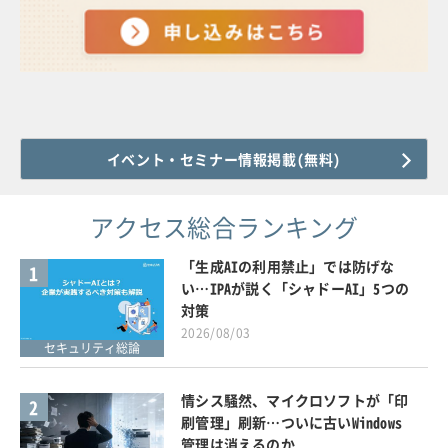
イベント・セミナー情報掲載(無料)
アクセス総合ランキング
「生成AIの利用禁止」では防げな
1
い…IPAが説く「シャドーAI」5つの
対策
2026/08/03
セキュリティ総論
情シス騒然、マイクロソフトが「印
2
刷管理」刷新…ついに古いWindows
管理は消えるのか