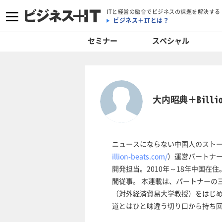
ITと経営の融合でビジネスの課題を解決する
ビジネス＋ITとは？
セミナー
スペシャル
大内昭典＋Billion
ニュースにならない中国人のストーリー
illion-beats.com/
）運営パートナ
開発担当。2010年～18年中国在
間従事。 本連載は、パートナーの
（対外経済貿易大学教授）をはじめ、B
道とはひと味違う切り口から持ち