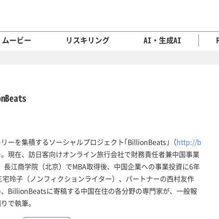
ムービー
リスキリング
AI・生成AI
Beats
を集積するソーシャルプロジェクト｢BillionBeats｣（
http://b
ー。現在、訪日客向けオンライン旅行会社で財務責任者兼中国事業
住。長江商学院（北京）でMBA取得後、中国企業への事業投資に6年
三宅玲子（ノンフィクションライター）、パートナーの西村友作
illionBeatsに寄稿する中国在住の各分野の専門家が、一般報
回りで執筆。