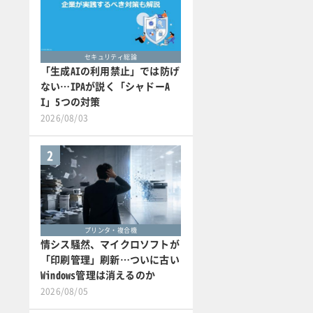
セキュリティ総論
「生成AIの利用禁止」では防げ
ない…IPAが説く「シャドーA
I」5つの対策
2026/08/03
2
プリンタ・複合機
情シス騒然、マイクロソフトが
「印刷管理」刷新…ついに古い
Windows管理は消えるのか
2026/08/05