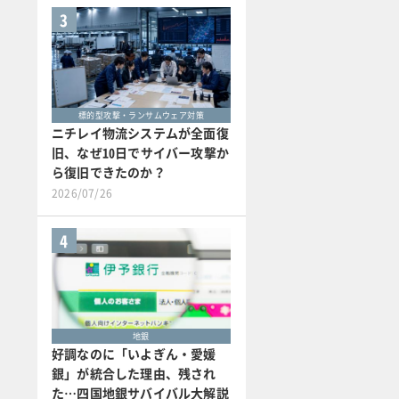
3
標的型攻撃・ランサムウェア対策
ニチレイ物流システムが全面復
旧、なぜ10日でサイバー攻撃か
ら復旧できたのか？
2026/07/26
4
地銀
好調なのに「いよぎん・愛媛
銀」が統合した理由、残され
た…四国地銀サバイバル大解説