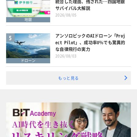
統合した理由、残された…四国地銀
サバイバル大解説
2026/08/05
地銀
アンソロピックのAIドローン「Proj
5
ect Pilot」、成功率0％でも驚異的
な自律飛行の実力
2026/08/03
ドローン
もっと見る