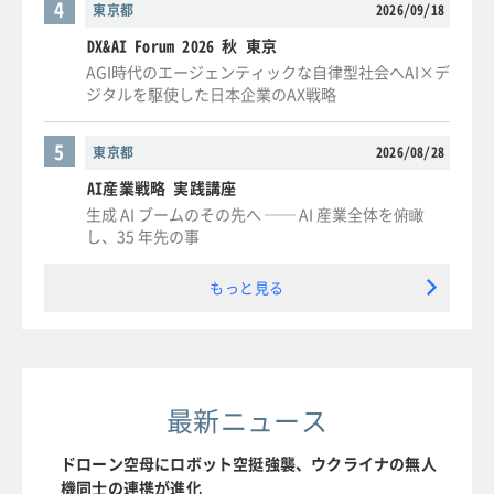
4
東京都
2026/09/18
DX&AI Forum 2026 秋 東京
AGI時代のエージェンティックな自律型社会へAI×デ
ジタルを駆使した日本企業のAX戦略
5
東京都
2026/08/28
AI産業戦略 実践講座
生成 AI ブームのその先へ ── AI 産業全体を俯瞰
し、35 年先の事
もっと見る
最新ニュース
ドローン空母にロボット空挺強襲、ウクライナの無人
機同士の連携が進化