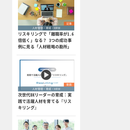
記事
人材管理・育成・HRM
リスキリングで「離職率が1.6
倍低く」なる？ 3つの成功事
例に見る「人材戦略の勘所」
動画
人材管理・育成・HRM
次世代DXリーダーの育成：実
践で活躍人材を育てる『リス
キリング』