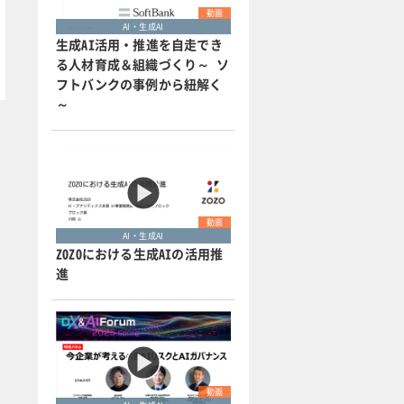
動画
AI・生成AI
生成AI活用・推進を自走でき
る人材育成＆組織づくり～ ソ
フトバンクの事例から紐解く
～
動画
AI・生成AI
ZOZOにおける生成AIの活用推
進
動画