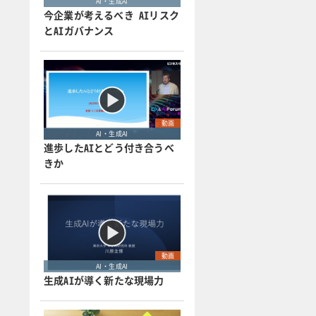
AI・生成AI
今企業が考えるべき AIリスク
とAIガバナンス
動画
AI・生成AI
進歩したAIとどう付き合うべ
きか
動画
AI・生成AI
生成AIが導く新たな現場力