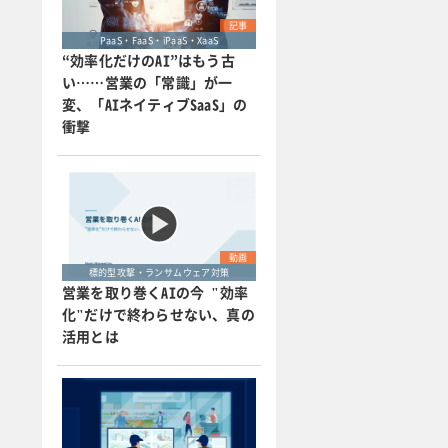
記事
PaaS・FaaS・iPaaS・XaaS
“効率化だけのAI”はもう古
い……営業の「常識」が一
変、「AIネイティブSaaS」の
衝撃
動画
標的型攻撃・ランサムウェア対策
営業を取り巻くAIの今 "効率
化"だけで終わらせない、真の
活用とは