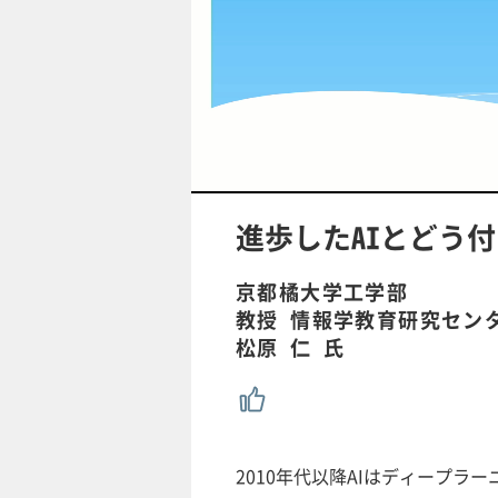
/
U
n
m
u
進歩したAIとどう
t
e
京都橘大学工学部
教授 情報学教育研究セン
松原 仁 氏
2010年代以降AIはディープ