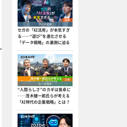
記事
データ戦略
セガの「AI活用」が本気すぎ
る……“遊び”を進化させる
「データ戦略」の裏側に迫る
記事
AI・生成AI
“人間らしさ”のカギは食卓に
──茂木健一郎氏らが考える
「AI時代の企業戦略」とは？