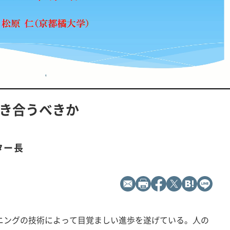
L
P
o
l
a
a
d
y
付き合うべきか
e
b
d
a
:
c
1
k
0
R
0
a
.
t
0
e
ター長
0
%
ラーニングの技術によって目覚ましい進歩を遂げている。人の