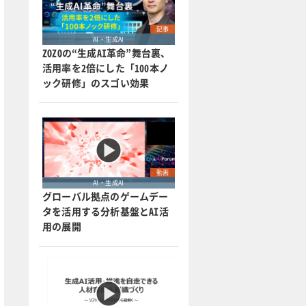
記事
AI・生成AI
ZOZOの“生成AI革命”舞台裏、
活用率を2倍にした「100本ノ
ック研修」のスゴい効果
動画
AI・生成AI
グローバル拠点のゲームデー
タを活用する分析基盤とAI活
用の展開