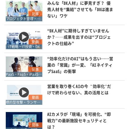
みんな「DX人材」に夢見すぎ？ 優
秀人材を“集結”させても「DXは進ま
記事
ない」ワケ
プロジェクト管理・ワークフロー管理
“DX人材”に期待しすぎていません
か？──成果を出すのは“プロジェ
動画
クトの仕組み”
IT戦略・IT投資・DX
“効率化だけのAI”はもう古い……営
業の「常識」が一変、「AIネイティ
記事
ブSaaS」の衝撃
PaaS・FaaS・iPaaS・XaaS
営業を取り巻くAIの今 "効率化"だ
けで終わらせない、真の活用とは
動画
標的型攻撃・ランサムウェア対策
AIカメラが「現場」を可視化、“即
戦力”の最新施設セキュリティと
記事
は？