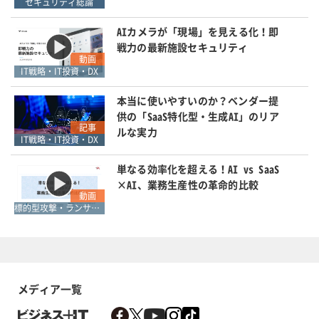
セキュリティ総論
AIカメラが「現場」を見える化！即
戦力の最新施設セキュリティ
動画
IT戦略・IT投資・DX
本当に使いやすいのか？ベンダー提
供の「SaaS特化型・生成AI」のリア
記事
ルな実力
IT戦略・IT投資・DX
単なる効率化を超える！AI vs SaaS
×AI、業務生産性の革命的比較
動画
標的型攻撃・ランサムウェア対策
メディア一覧