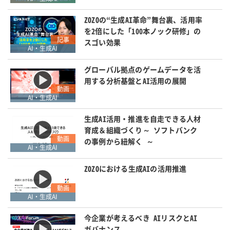
ZOZOの“生成AI革命”舞台裏、活用率
を2倍にした「100本ノック研修」の
記事
スゴい効果
AI・生成AI
グローバル拠点のゲームデータを活
用する分析基盤とAI活用の展開
動画
AI・生成AI
生成AI活用・推進を自走できる人材
育成＆組織づくり～ ソフトバンク
動画
の事例から紐解く ～
AI・生成AI
ZOZOにおける生成AIの活用推進
動画
AI・生成AI
今企業が考えるべき AIリスクとAI
ガバナンス