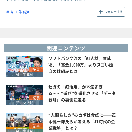
AI・生成AI
フォローする
関連コンテンツ
ソフトバンク流の「AI人材」育成
術、「賞金1,000万」よりスゴい独
記事
自の仕組みとは
AI・生成AI
セガの「AI活用」が本気すぎ
る……“遊び”を進化させる「データ
記事
戦略」の裏側に迫る
データ戦略
“人間らしさ”のカギは食卓に──茂
木健一郎氏らが考える「AI時代の企
記事
業戦略」とは？
AI・生成AI