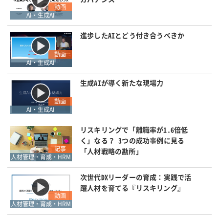
動画
AI・生成AI
進歩したAIとどう付き合うべきか
動画
AI・生成AI
生成AIが導く新たな現場力
動画
AI・生成AI
リスキリングで「離職率が1.6倍低
く」なる？ 3つの成功事例に見る
記事
「人材戦略の勘所」
人材管理・育成・HRM
次世代DXリーダーの育成：実践で活
躍人材を育てる『リスキリング』
動画
人材管理・育成・HRM