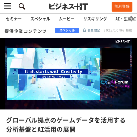
無料登録
セミナー
スペシャル
ムービー
リスキリング
AI・生成AI
提供企業コンテンツ
スペシャル
会員限定
2025/10/06 掲載
L
o
a
/
U
d
n
e
m
u
d
t
e
:
グローバル拠点のゲームデータを活用する
2
9
分析基盤とAI活用の展開
.
6