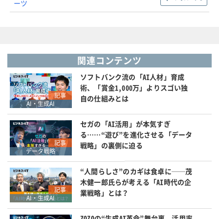
ーツ
関連コンテンツ
ソフトバンク流の「AI人材」育成
術、「賞金1,000万」よりスゴい独
記事
自の仕組みとは
AI・生成AI
セガの「AI活用」が本気すぎ
る……“遊び”を進化させる「データ
記事
戦略」の裏側に迫る
データ戦略
“人間らしさ”のカギは食卓に──茂
木健一郎氏らが考える「AI時代の企
記事
業戦略」とは？
AI・生成AI
ZOZOの“生成AI革命”舞台裏、活用率