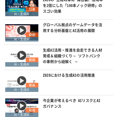
を2倍にした「100本ノック研修」の
記事
スゴい効果
AI・生成AI
グローバル拠点のゲームデータを活
用する分析基盤とAI活用の展開
動画
AI・生成AI
生成AI活用・推進を自走できる人材
育成＆組織づくり～ ソフトバンク
動画
の事例から紐解く ～
AI・生成AI
ZOZOにおける生成AIの活用推進
動画
AI・生成AI
今企業が考えるべき AIリスクとAI
ガバナンス
動画
AI・生成AI