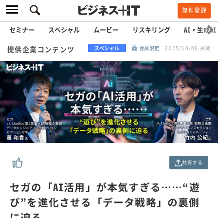
無料登録
セミナー
スペシャル
ムービー
リスキリング
AI・生成AI
提供企業コンテンツ
スペシャル
会員限定
2025/10/06 掲載
共有する
セガの「AI活用」が本気すぎる……“遊
び”を進化させる「データ戦略」の裏側
に迫る