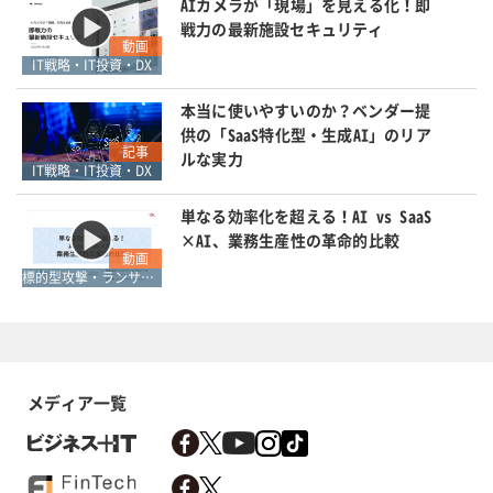
AIカメラが「現場」を見える化！即
戦力の最新施設セキュリティ
動画
IT戦略・IT投資・DX
本当に使いやすいのか？ベンダー提
供の「SaaS特化型・生成AI」のリア
記事
ルな実力
IT戦略・IT投資・DX
単なる効率化を超える！AI vs SaaS
×AI、業務生産性の革命的比較
動画
標的型攻撃・ランサムウェア対策
メディア一覧