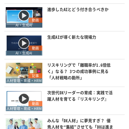
進歩したAIとどう付き合うべきか
動画
AI・生成AI
生成AIが導く新たな現場力
動画
AI・生成AI
リスキリングで「離職率が1.6倍低
く」なる？ 3つの成功事例に見る
記事
「人材戦略の勘所」
人材管理・育成・HRM
次世代DXリーダーの育成：実践で活
躍人材を育てる『リスキリング』
動画
人材管理・育成・HRM
みんな「DX人材」に夢見すぎ？ 優
秀人材を“集結”させても「DXは進ま