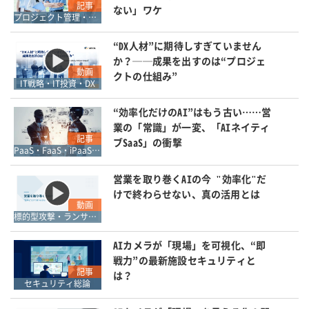
記事
ない」ワケ
プロジェクト管理・ワークフロー管理
“DX人材”に期待しすぎていません
か？──成果を出すのは“プロジェ
動画
クトの仕組み”
IT戦略・IT投資・DX
“効率化だけのAI”はもう古い……営
業の「常識」が一変、「AIネイティ
記事
ブSaaS」の衝撃
PaaS・FaaS・iPaaS・XaaS
営業を取り巻くAIの今 "効率化"だ
けで終わらせない、真の活用とは
動画
標的型攻撃・ランサムウェア対策
AIカメラが「現場」を可視化、“即
戦力”の最新施設セキュリティと
記事
は？
セキュリティ総論