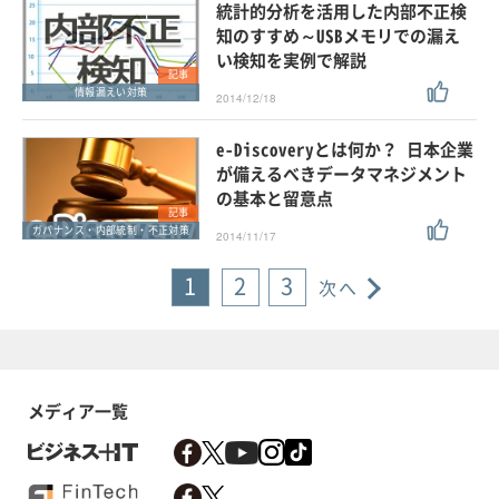
統計的分析を活用した内部不正検
知のすすめ～USBメモリでの漏え
い検知を実例で解説
記事
情報漏えい対策
2014/12/18
e-Discoveryとは何か？ 日本企業
が備えるべきデータマネジメント
の基本と留意点
記事
ガバナンス・内部統制・不正対策
2014/11/17
1
2
3
次へ
メディア一覧