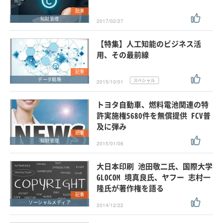
記事
知財管理
2017/02/27
【特集】人工知能のビジネス活
用、その最前線
記事
データ戦略
2015/10/01
トヨタ自動車、燃料電池関連の特
許実施権5680件を無償提供 FCV普
及に弾み
記事
知財管理
2015/01/06
大日本印刷 池田敬二氏、国際大学
GLOCOM 境真良氏、ヤフー 志村一
隆氏が著作権を語る
記事
ソーシャルメディア
2014/12/22