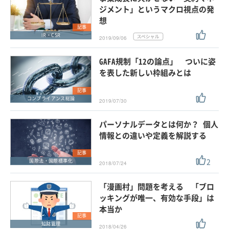
ジメント」というマクロ視点の発
想
記事
IR・CSR
2019/09/06
GAFA規制「12の論点」 ついに姿
を表した新しい枠組みとは
記事
コンプライアンス総論
2019/07/30
パーソナルデータとは何か？ 個人
情報との違いや定義を解説する
記事
2
国際法・国際標準化
2018/07/24
「漫画村」問題を考える 「ブロ
ッキングが唯一、有効な手段」は
本当か
記事
知財管理
2018/04/26