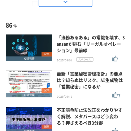
Seizo Trend
種別
記事・ニュース
セミナー
86
動画
件
ホワイトペーパー
「法務あるある」の常識を壊す、S
外部ニュース
ansanが挑む「リーガルオペレー
ション」最前線
スペシャルに限定する
記事
知財管理
2025/09/01
タグ
最新「営業秘密管理指針」の要点
×
×
知財管理
は？知らぬはリスク、AI生成物は
「営業秘密」になるか
記事
7
知財管理
2025/05/13
クリア
この条件で検索する
不正競争防止法改正をわかりやす
く解説、メタバースはどう変わ
る？押さえるべき3分野
記事