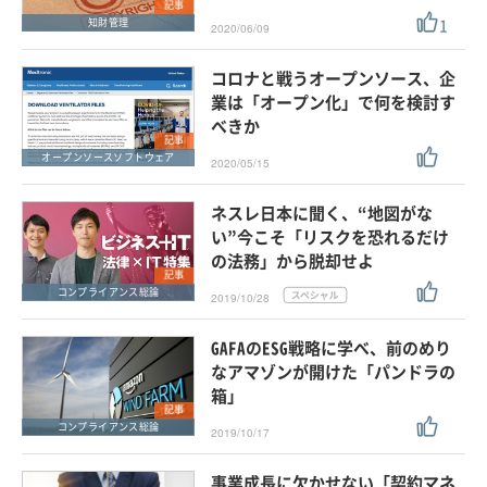
記事
1
知財管理
2020/06/09
コロナと戦うオープンソース、企
業は「オープン化」で何を検討す
べきか
記事
オープンソースソフトウェア
2020/05/15
ネスレ日本に聞く、“地図がな
い”今こそ「リスクを恐れるだけ
の法務」から脱却せよ
記事
コンプライアンス総論
2019/10/28
GAFAのESG戦略に学べ、前のめり
なアマゾンが開けた「パンドラの
箱」
記事
コンプライアンス総論
2019/10/17
事業成長に欠かせない「契約マネ