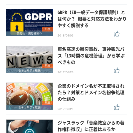
GDPR（EU一般データ保護規則）と
は何か？ 概要と対応方法をわかり
やすく解説する
記事
国際法・国際標準化
2018/04/06
東名高速の衝突事故、東神観光バ
ス「13時間の危機管理」から学ぶ
べきもの
記事
セキュリティ総論
2017/06/26
企業のドメイン名が不正取得され
たら？対策とドメイン名紛争処理
の仕組み
記事
セキュリティ総論
2017/06/20
ジャスラック「音楽教室からの著
作権料徴収」に正義はあるか