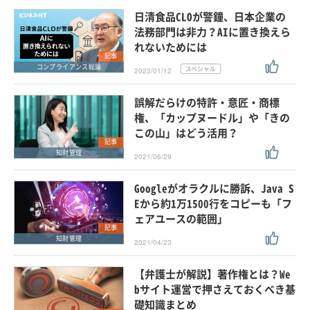
日清食品CLOが警鐘、日本企業の
法務部門は非力？AIに置き換えら
れないためには
記事
コンプライアンス総論
2023/01/12
誤解だらけの特許・意匠・商標
権、「カップヌードル」や「きの
この山」はどう活用？
記事
知財管理
2021/06/29
Googleがオラクルに勝訴、Java S
Eから約1万1500行をコピーも「フ
ェアユースの範囲」
記事
知財管理
2021/04/23
【弁護士が解説】著作権とは？We
bサイト運営で押さえておくべき基
礎知識まとめ