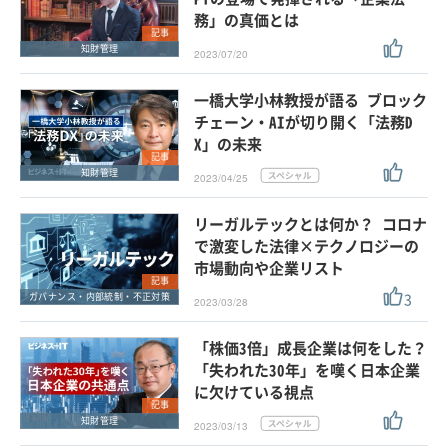
務」の真価とは
記事
知財管理
2023/07/20
一橋大学小林教授が語る ブロック
チェーン・AIが切り開く「法務D
X」の未来
記事
知財管理
2023/04/25
リーガルテックとは何か？ コロナ
で激変した法律×テクノロジーの
市場動向や企業リスト
記事
3
ガバナンス・内部統制・不正対策
2023/03/28
「株価3倍」成長企業は何をした？
「失われた30年」を嘆く日本企業
に欠けている視点
記事
知財管理
2023/03/13