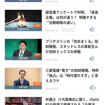
知財管理
2024/03/22
経営層アンケートで判明、「成長
企業」は何が違う？ 明確すぎる
「法務戦略の違い」
記事
業務効率化
2024/03/15
ブリヂストンの「攻めまくる」知
財戦略、スタッドレスの革新生ん
だ知財ミックスの神髄
記事
知財管理
2023/10/24
三菱電機“驚き”の知財戦略、特許
「独占」は「時代遅れすぎ」と言
えるワケ
記事
1
知財管理
2023/09/04
弁護士 八代英輝氏に聞く、ChatG
PTの登場で発揮される「企業法