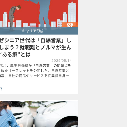
記事
キャリア形成
ぜシニア世代は「自爆営業」し
しまう？就職難とノルマが生ん
“ある癖”とは
2025/05/14
年3月、厚生労働省が「自爆営業」の問題点を
とめたリーフレットを公開した。自爆営業と
通常、自社の商品やサービスを従業員自身…
7