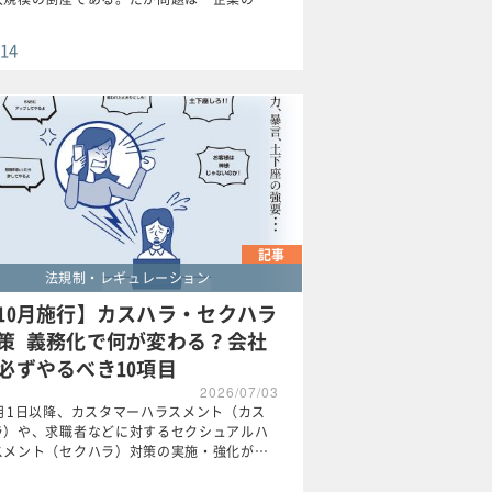
14
記事
法規制・レギュレーション
10月施行】カスハラ・セクハラ
策 義務化で何が変わる？会社
必ずやるべき10項目
2026/07/03
0月1日以降、カスタマーハラスメント（カス
ラ）や、求職者などに対するセクシュアルハ
スメント（セクハラ）対策の実施・強化が…