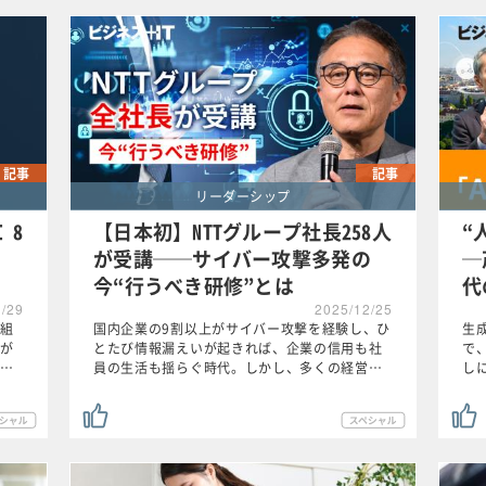
記事
記事
リーダーシップ
 8
【日本初】NTTグループ社長258人
“
が受講──サイバー攻撃多発の
─
今“行うべき研修”とは
代
1/29
2025/12/25
組
国内企業の9割以上がサイバー攻撃を経験し、ひ
生
が
とたび情報漏えいが起きれば、企業の信用も社
で
…
員の生活も揺らぐ時代。しかし、多くの経営…
し