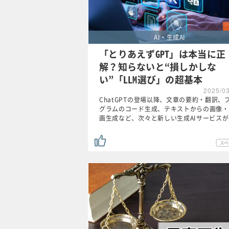
AI・生成AI
「とりあえずGPT」は本当に正
解？知らないと“損しかしな
い”「LLM選び」の超基本
2025/0
ChatGPTの登場以降、文章の要約・翻訳、
グラムのコード生成、テキストからの画像・
画生成など、次々と新しい生成AIサービス