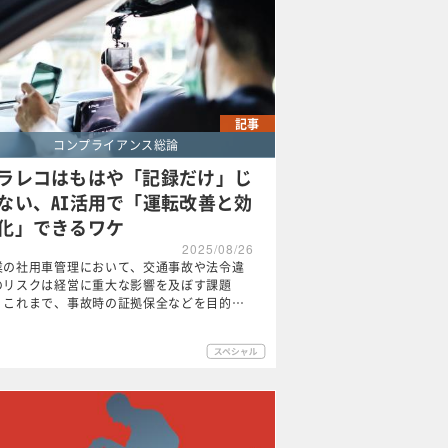
記事
コンプライアンス総論
ラレコはもはや「記録だけ」じ
ない、AI活用で「運転改善と効
化」できるワケ
2025/08/26
業の社用車管理において、交通事故や法令違
のリスクは経営に重大な影響を及ぼす課題
。これまで、事故時の証拠保全などを目的…