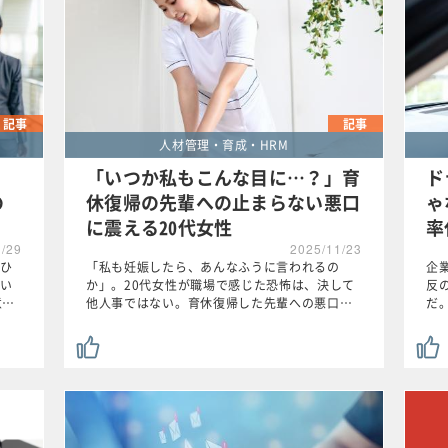
記事
記事
人材管理・育成・HRM
「いつか私もこんな目に…？」育
ド
の
休復帰の先輩への止まらない悪口
ゃ
に震える20代女性
率
1/29
2025/11/23
ひ
「私も妊娠したら、あんなふうに言われるの
企
い
か」。20代女性が職場で感じた恐怖は、決して
反
意…
他人事ではない。育休復帰した先輩への悪口…
だ