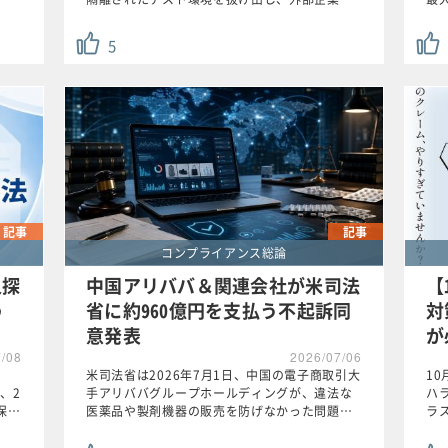
5
記事
記事
コンプライアンス総論
人探
中国アリババ＆関連会社が米司法
【
わ
省に約960億円を支払う不起訴同
対
意発表
が
7/08
2026/07/06
米司法省は2026年7月1日、中国の電子商取引大
1
、2
手アリババグループホールディングが、違法な
ハ
保…
医薬品や製剤機器の販売を防げなかった問題…
ラ