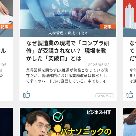
記事
記事
人材管理・育成・HRM
I
なぜ製造業の現場で「コンプラ研
な
ガル
修」が受講されない？ 現場を動
て
かした「突破口」とは
だ
6/05
2025/05/28
ガル
業界業種を問わずDX推進が急務となっている現
今
した
在だが、管理部門における業務改革は依然とし
ま
…
て多くのハードルに直面している。中でも、e…
は