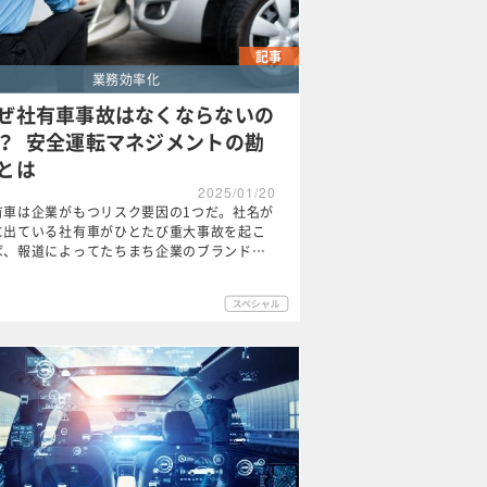
記事
業務効率化
ぜ社有車事故はなくならないの
？ 安全運転マネジメントの勘
とは
2025/01/20
有車は企業がもつリスク要因の1つだ。社名が
に出ている社有車がひとたび重大事故を起こ
ば、報道によってたちまち企業のブランド…