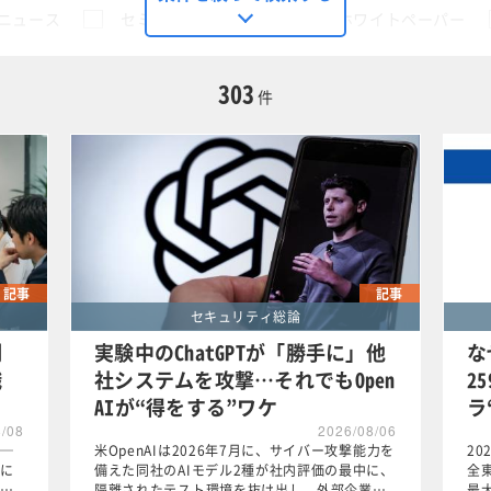
ニュース
セミナー
動画
ホワイトペーパー
に限定する
303
件
ライアンス総論
この条件で検索する
記事
記事
セキュリティ総論
例
実験中のChatGPTが「勝手に」他
な
職
社システムを攻撃…それでもOpen
2
AIが“得をする”ワケ
ラ
8/08
2026/08/06
─
米OpenAIは2026年7月に、サイバー攻撃能力を
2
に
備えた同社のAIモデル2種が社内評価の最中に、
全
…
隔離されたテスト環境を抜け出し、外部企業…
最