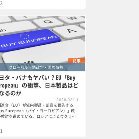
3
記事
グローバル・地政学・国際情勢
ヨタ・パナもヤバい？EU「Buy
uropean」の衝撃、日本製品はど
なるのか
2026/02/11
州連合（EU）が域内製品・部品を優先する
uy European（バイ・ヨーロピアン）」政
の検討を進めている。ロシアによるウクラ…
1