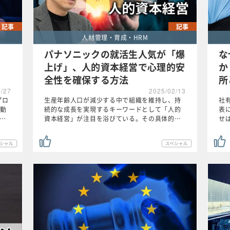
記事
記事
人材管理・育成・HRM
パナソニックの就活生人気が「爆
な
上げ」、人的資本経営で心理的安
か
全性を確保する方法
所
3/27
2025/02/13
プロ
生産年齢人口が減少する中で組織を維持し、持
社
動
続的な成長を実現するキーワードとして「人的
表
が…
資本経営」が注目を浴びている。その具体的…
せ