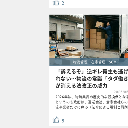
2
物流管理・在庫管理・SCM
「訴えるぞ」逆ギレ荷主も逃
れない…物流の常識「タダ働
が消える法改正の威力
2026/0
2026年は、物流業界の歴史的な転換点とな
というのも政府は、運送会社、倉庫会社らの
流事業者だけに痛み（法令による規制と罰則
8