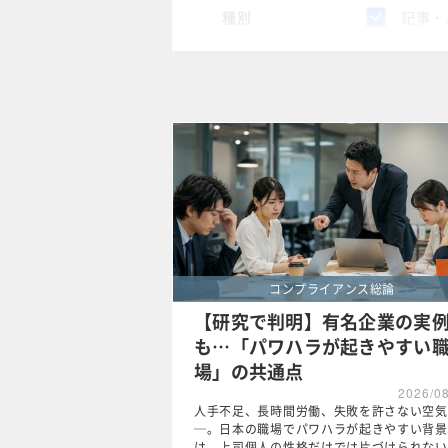
種別
記事・
スペシャル
タグ
×
コンプ
クリア
コンプライアンス総論
【研究で判明】有名企業の実
も…「パワハラが起きやすい
場」の共通点
2026/0
人手不足、長時間労働、失敗を許さない空気
─。日本の職場でパワハラが起きやすい背景
は、上司個人の性格だけでは片づけられない