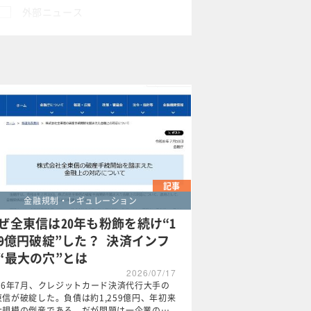
外部ニュース
×
記事
金融規制・レギュレーション
ぜ全東信は20年も粉飾を続け“1
59億円破綻”した？ 決済インフ
“最大の穴”とは
2026/07/17
026年7月、クレジットカード決済代行大手の
東信が破綻した。負債は約1,259億円、年初来
大規模の倒産である。だが問題は一企業の…