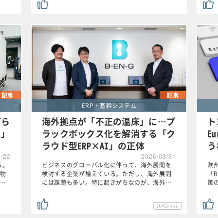
記事
記事
ERP・基幹システム
げら
海外拠点が「不正の温床」に…ブ
ト
き」
ラックボックス化を解消する「ク
E
ラウド型ERP×AI」の正体
う
5/22
2026/03/31
る。
ビジネスのグローバル化に伴って、海外展開を
欧
物
検討する企業が増えている。ただし、海外展開
「B
…
には課題も多い。特に起きがちなのが、海外…
策