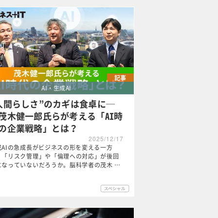
記事
AI・生成AI
人間らしさ”のカギは食卓に─
茂木健一郎氏らが考える「AI時
の企業戦略」とは？
2025/12/17
成AIの急成長がビジネスの形を変える一方
、「リスク管理」や「倫理への対応」が後回
になっていないだろうか。脳科学者の茂木 …