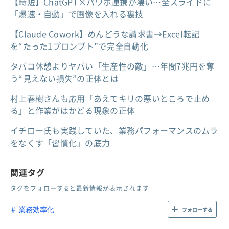
【時短】ChatGPT×パワポ連携が凄い…全スライドに
「爆速・自動」で画像を入れる裏技
【Claude Cowork】めんどうな請求書→Excel転記
を“たった1プロンプト”で完全自動化
タバコ休憩よりヤバい「生産性の敵」…年間7兆円を奪
う“見えない損失”の正体とは
村上春樹さんも応用「あえてキリの悪いところで止め
る」と作業がはかどる現象の正体
イチロー氏も実践していた、業務パフォーマンスのムラ
をなくす「習慣化」の底力
関連タグ
タグをフォローすると最新情報が表示されます
業務効率化
フォローする