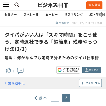
無料登録
セミナー
スペシャル
ムービー
リスキリング
AI・生成AI
会員限定
2023/12/19 07:10 掲載
タイパがいい人は「スキマ時間」をこう使
う、定時退社できる「超簡単」残務やっつ
け法(2/2)
連載：何がなんでも定時で帰るためのタイパ仕事術
共有する
1
業務効率化
フォローする
1
2
前へ