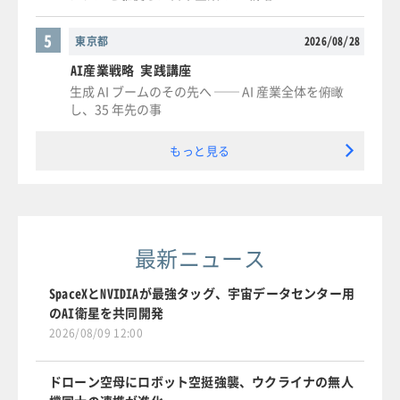
5
東京都
2026/08/28
AI産業戦略 実践講座
生成 AI ブームのその先へ ── AI 産業全体を俯瞰
し、35 年先の事
もっと見る
最新ニュース
SpaceXとNVIDIAが最強タッグ、宇宙データセンター用
のAI衛星を共同開発
2026/08/09 12:00
ドローン空母にロボット空挺強襲、ウクライナの無人