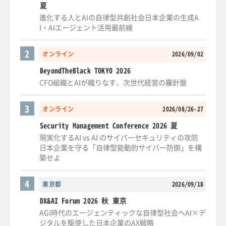
夏
進化する人とAIの自律型共創社会日本企業の生成A
I・AIエージェント活用最前線
2
オンライン
2026/09/02
BeyondTheBlack TOKYO 2026
CFO組織とAIが織りなす、次世代経営の羅針盤
3
オンライン
2026/08/26-27
Security Management Conference 2026 夏
現実化するAI vs AI のサイバーセキュリティの攻防
日本企業を守る「自律型能動的サイバー防御」を構
築せよ
4
東京都
2026/09/18
DX&AI Forum 2026 秋 東京
AGI時代のエージェンティックな自律型社会へAI×デ
ジタルを駆使した日本企業のAX戦略