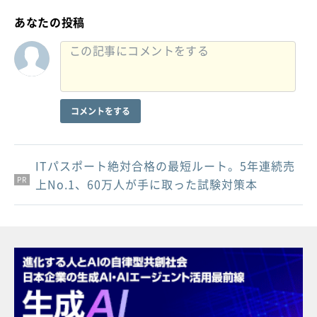
あなたの投稿
コメントをする
ITパスポート絶対合格の最短ルート。5年連続売
PR
PR
PR
上No.1、60万人が手に取った試験対策本