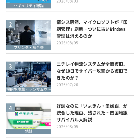
2026/08/03
セキュリティ総論
情シス騒然、マイクロソフトが「印
2
刷管理」刷新…ついに古いWindows
管理は消えるのか
2026/08/05
プリンタ・複合機
ニチレイ物流システムが全面復旧、
3
なぜ10日でサイバー攻撃から復旧で
きたのか？
2026/07/26
標的型攻撃・ランサムウェア対策
好調なのに「いよぎん・愛媛銀」が
4
統合した理由、残された…四国地銀
サバイバル大解説
2026/08/05
地銀