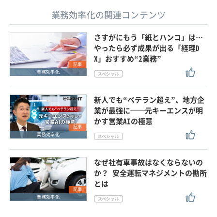
業務効率化の関連コンテンツ
さすがにもう「紙とハンコ」は…
やったら必ず成果が出る「経理D
X」おすすめ“2業務”
記事
業務効率化
新人でも“ベテラン超え”、地方企
業が最強に──元キーエンスが明
かす営業AIの極意
記事
業務効率化
なぜ社有車事故はなくならないの
か？ 安全運転マネジメントの勘所
とは
記事
業務効率化