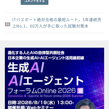
コメントをする
ITパスポート絶対合格の最短ルート。5年連続売
PR
PR
PR
上No.1、60万人が手に取った試験対策本