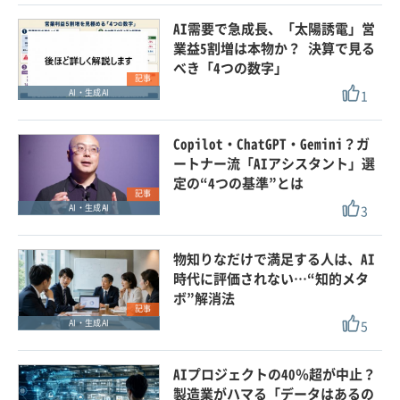
AI需要で急成長、「太陽誘電」営
業益5割増は本物か？ 決算で見る
べき「4つの数字」
記事
1
AI・生成AI
Copilot・ChatGPT・Gemini？ガ
ートナー流「AIアシスタント」選
定の“4つの基準”とは
記事
3
AI・生成AI
物知りなだけで満足する人は、AI
時代に評価されない…“知的メタ
ボ”解消法
記事
5
AI・生成AI
AIプロジェクトの40％超が中止？
製造業がハマる「データはあるの