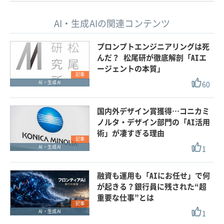
AI・生成AIの関連コンテンツ
プロンプトエンジニアリングは死
んだ？ 松尾研が徹底解剖「AIエ
ージェントの本質」
記事
60
AI・生成AI
国内外デザイン賞獲得…コニカミ
ノルタ・デザイン部門の「AI活用
術」が凄すぎる理由
記事
1
AI・生成AI
融資も運用も「AIにお任せ」で何
が起きる？銀行員に残された“超
重要な仕事”とは
記事
1
AI・生成AI