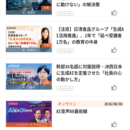
に動けない」の解決策
記事
AI・生成AI
【注目】日清食品グループ「生成A
I活用推進」、2年で「延べ受講者
1万名」の教育の中身
記事
AI・生成AI
幹部30名超に対面説得…JR西日本
に生成AIを定着させた「社員の心
の動かし方」
記事
AI・生成AI
オンライン
2026/08/06
AI音声DX最前線
イベント・セミナー