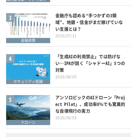
金融庁も認める“手つかずの3領
3
域”、地銀・信金がまだ稼げていな
い支援とは？
2026/07/31
金融政策
「生成AIの利用禁止」では防げな
4
い…IPAが説く「シャドーAI」5つの
対策
2026/08/03
セキュリティ総論
アンソロピックのAIドローン「Proj
5
ect Pilot」、成功率0％でも驚異的
な自律飛行の実力
2026/08/03
ドローン