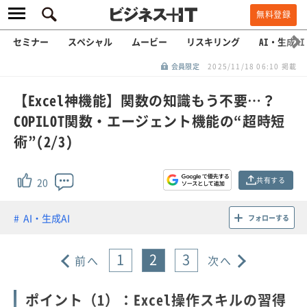
無料登録
セミナー
スペシャル
ムービー
リスキリング
AI・生成AI
会員限定
2025/11/18 06:10 掲載
【Excel神機能】関数の知識もう不要…？
COPILOT関数・エージェント機能の“超時短
術”(2/3)
共有する
20
AI・生成AI
フォローする
1
2
3
前へ
次へ
ポイント（1）：Excel操作スキルの習得