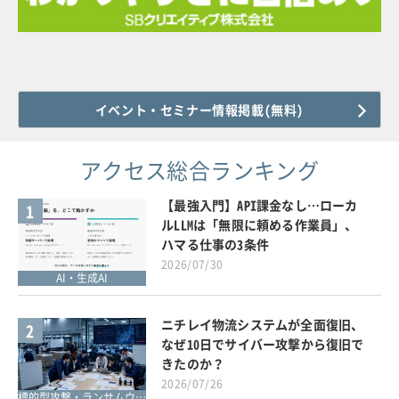
イベント・セミナー情報掲載(無料)
アクセス総合ランキング
【最強入門】API課金なし…ローカ
1
ルLLMは「無限に頼める作業員」、
ハマる仕事の3条件
2026/07/30
AI・生成AI
ニチレイ物流システムが全面復旧、
2
なぜ10日でサイバー攻撃から復旧で
きたのか？
2026/07/26
標的型攻撃・ランサムウェア対策