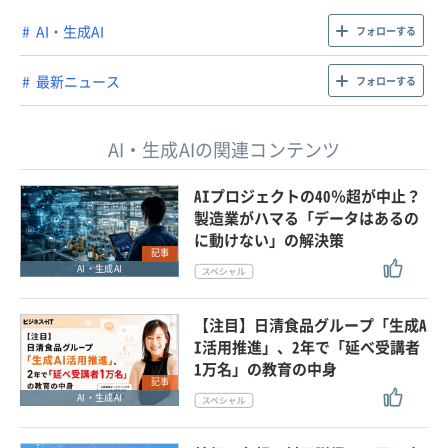
AI・生成AI
フォローする
最新ニュース
フォローする
AI・生成AIの関連コンテンツ
AIプロジェクトの40％超が中止？
製造業がハマる「データはあるの
に動けない」の解決策
記事
AI・生成AI
【注目】日清食品グループ「生成A
I活用推進」、2年で「延べ受講者
1万名」の教育の中身
記事
AI・生成AI