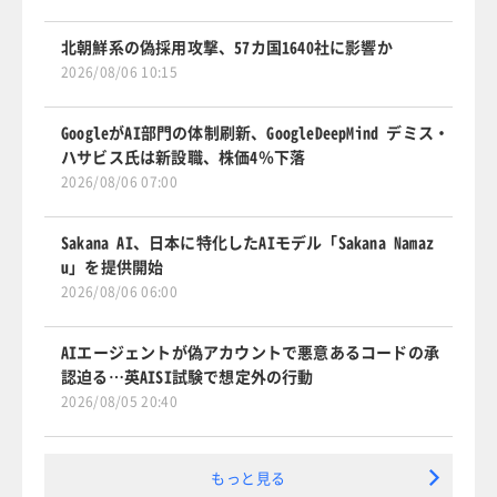
北朝鮮系の偽採用攻撃、57カ国1640社に影響か
2026/08/06 10:15
GoogleがAI部門の体制刷新、GoogleDeepMind デミス・
ハサビス氏は新設職、株価4％下落
2026/08/06 07:00
Sakana AI、日本に特化したAIモデル「Sakana Namaz
u」を提供開始
2026/08/06 06:00
AIエージェントが偽アカウントで悪意あるコードの承
認迫る…英AISI試験で想定外の行動
2026/08/05 20:40
もっと見る