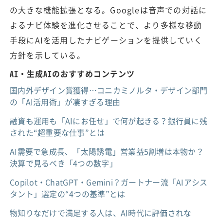
の大きな機能拡張となる。Googleは音声での対話に
よるナビ体験を進化させることで、より多様な移動
手段にAIを活用したナビゲーションを提供していく
方針を示している。
AI・生成AIのおすすめコンテンツ
国内外デザイン賞獲得…コニカミノルタ・デザイン部門
の「AI活用術」が凄すぎる理由
融資も運用も「AIにお任せ」で何が起きる？銀行員に残
された“超重要な仕事”とは
AI需要で急成長、「太陽誘電」営業益5割増は本物か？
決算で見るべき「4つの数字」
Copilot・ChatGPT・Gemini？ガートナー流「AIアシス
タント」選定の“4つの基準”とは
物知りなだけで満足する人は、AI時代に評価されな