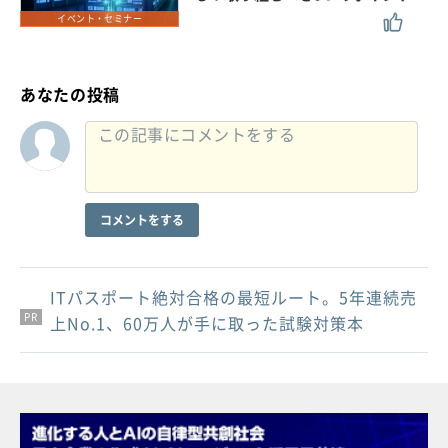
イベント・セミナー
あなたの投稿
コメントをする
ITパスポート絶対合格の最短ルート。5年連続売
PR
PR
PR
上No.1、60万人が手に取った試験対策本