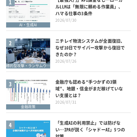
1
ルLLMは「無限に頼める作業員」、
ハマる仕事の3条件
2026/07/30
AI・生成AI
ニチレイ物流システムが全面復旧、
2
なぜ10日でサイバー攻撃から復旧で
きたのか？
2026/07/26
標的型攻撃・ランサムウェア対策
金融庁も認める“手つかずの3領
3
域”、地銀・信金がまだ稼げていな
い支援とは？
2026/07/31
金融政策
「生成AIの利用禁止」では防げな
4
い…IPAが説く「シャドーAI」5つの
対策