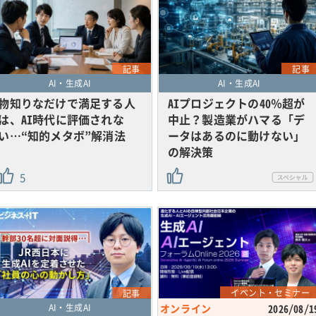
記事
記事
AI・生成AI
AI・生成AI
物知りなだけで満足する人
AIプロジェクトの40％超が
は、AI時代に評価されな
中止？製造業がハマる「デ
い…“知的メタボ”解消法
ータはあるのに動けない」
の解決策
5
イベント・セミナー
記事
AI・生成AI
オンライン
2026/08/1