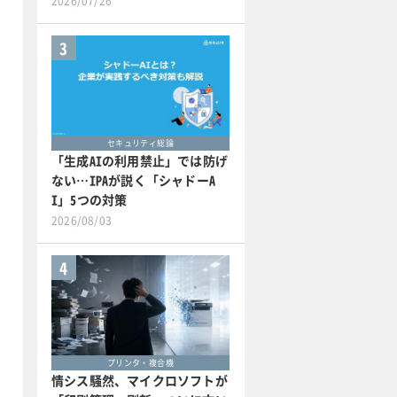
2026/07/26
3
セキュリティ総論
「生成AIの利用禁止」では防げ
ない…IPAが説く「シャドーA
I」5つの対策
2026/08/03
4
プリンタ・複合機
情シス騒然、マイクロソフトが