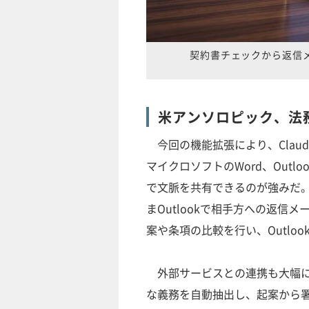
契約書チェックから返信メ
米アンソロピック、法務
今回の機能拡張により、Clau
マイクロソフトのWord、Outlo
で文脈を共有できるのが強みだ。
まOutlookで相手方への返信
案や条項の比較を行い、Outlo
外部サービスとの連携も大幅に強
な義務を自動抽出し、起案から署名