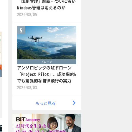
「印刷管理」刷新…ついに古い
Windows管理は消えるのか
2026/08/05
5
ドローン
アンソロピックのAIドローン
「Project Pilot」、成功率0％
でも驚異的な自律飛行の実力
2026/08/03
もっと見る