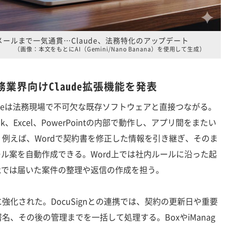
ールまで一気通貫…Claude、法務特化のアップデート
（画像：本文をもとにAI（Gemini/Nano Banana）を使用して生成）
業界向けClaude拡張機能を発表
deは法務現場で不可欠な既存ソフトウェアと直接つながる。
ok、Excel、PowerPointの内部で動作し、アプリ間をまたい
例えば、Wordで契約書を修正した情報を引き継ぎ、そのま
メール案を自動作成できる。Word上では社内ルールに沿った起
okでは届いた案件の整理や返信の作成を担う。
化された。DocuSignとの連携では、契約の更新日や重要
、その後の管理までを一括して処理する。BoxやiManag