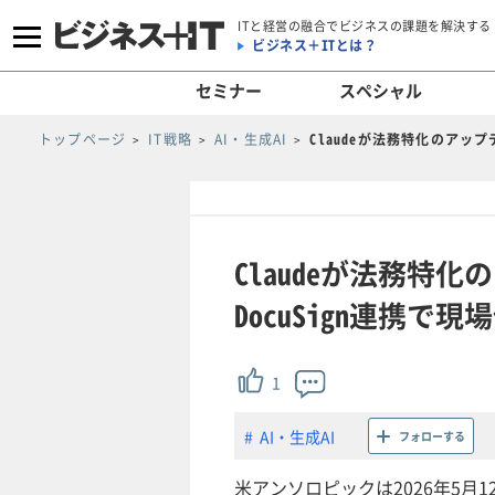
ITと経営の融合でビジネスの課題を解決する
ビジネス＋ITとは？
セミナー
スペシャル
トップページ
IT戦略
AI・生成AI
Claudeが法務特化のアップデ
Claudeが法務特化の
DocuSign連携で
1
AI・生成AI
フォローする
米アンソロピックは2026年5月1