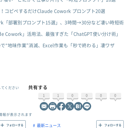
コピペするだけClaude Cowork プロンプト20選
work「部署別プロンプト15選」、3時間→30分など凄い時短術
e Cowork」活用法、最強すぎた「ChatGPT使い分け術」
odeで“地味作業”消滅、Excel作業も「秒で終わる」凄ワザ
共有する
してください
1
1
0
0
0
0
情報が表示されます
最新ニュース
フォローする
フォローする