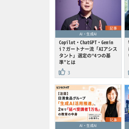
記事
AI・生成AI
Copilot・ChatGPT・Gemin
i？ガートナー流「AIアシス
タント」選定の“4つの基
準”とは
3
記事
AI・生成AI