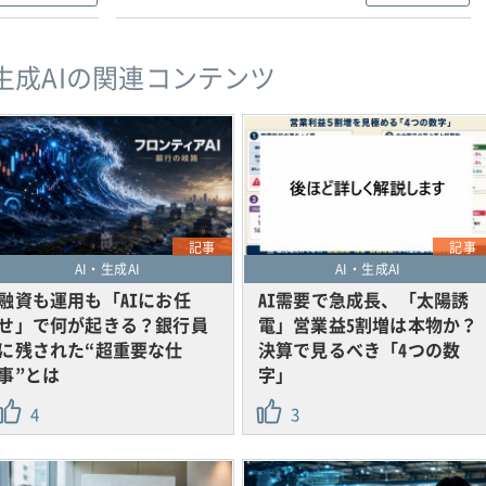
・生成AIの関連コンテンツ
記事
記事
AI・生成AI
AI・生成AI
融資も運用も「AIにお任
AI需要で急成長、「太陽誘
せ」で何が起きる？銀行員
電」営業益5割増は本物か？
に残された“超重要な仕
決算で見るべき「4つの数
事”とは
字」
4
3