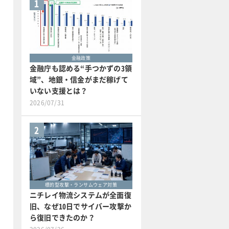
1
金融政策
金融庁も認める“手つかずの3領
域”、地銀・信金がまだ稼げて
いない支援とは？
2026/07/31
2
標的型攻撃・ランサムウェア対策
ニチレイ物流システムが全面復
旧、なぜ10日でサイバー攻撃か
ら復旧できたのか？