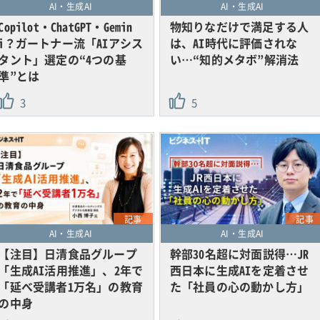
AI・生成AI
AI・生成AI
Copilot・ChatGPT・Gemin
物知りなだけで満足する人
i？ガートナー流「AIアシス
は、AI時代に評価されな
タント」選定の“4つの基
い…“知的メタボ”解消法
準”とは
3
5
記事
記事
AI・生成AI
AI・生成AI
【注目】日清食品グループ
幹部30名超に対面説得…JR
「生成AI活用推進」、2年で
西日本に生成AIを定着させ
「延べ受講者1万名」の教育
た「社員の心の動かし方」
の中身