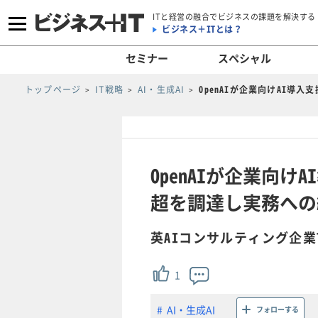
ITと経営の融合でビジネスの課題を解決する
ビジネス＋ITとは？
セミナー
スペシャル
トップページ
IT戦略
AI・生成AI
OpenAIが企業向けAI導
OpenAIが企業向
超を調達し実務への
英AIコンサルティング企業
1
AI・生成AI
フォローする