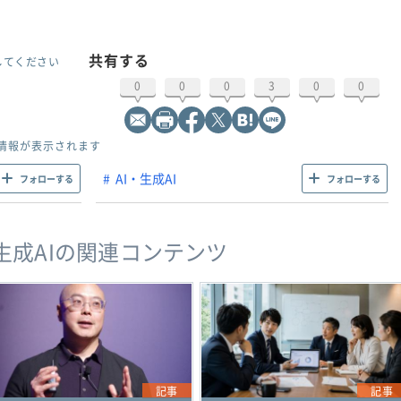
共有する
してください
0
0
0
3
0
0
情報が表示されます
AI・生成AI
フォローする
フォローする
・生成AIの関連コンテンツ
記事
記事