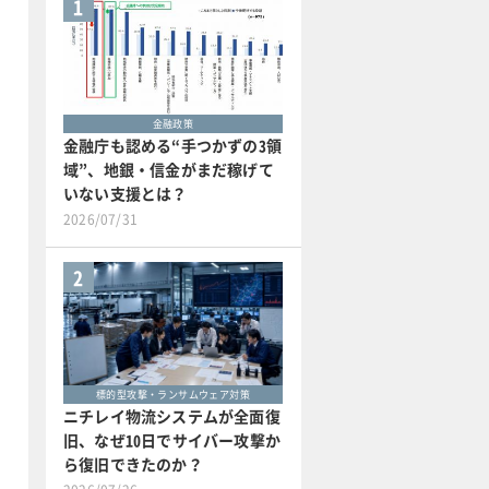
1
金融政策
金融庁も認める“手つかずの3領
域”、地銀・信金がまだ稼げて
いない支援とは？
2026/07/31
2
標的型攻撃・ランサムウェア対策
ニチレイ物流システムが全面復
旧、なぜ10日でサイバー攻撃か
ら復旧できたのか？