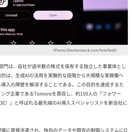
（Photo/Shutterstock.com/fotofield）
業部門は、自社が過半数の株式を保有する独立した事業体とし
的は、生成AIの活用を実験的な段階から大規模な実稼働へ
る導入の障壁を解消することである。この目的を達成するた
ング企業であるTomoroを買収し、約150人の「フォワー
DE）」と呼ばれる最先端のAI導入スペシャリストを新会社に
場に直接派遣され、独自のデータや既存の制御システムにO