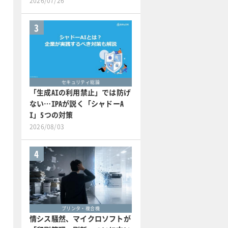
2026/07/26
3
セキュリティ総論
「生成AIの利用禁止」では防げ
ない…IPAが説く「シャドーA
I」5つの対策
2026/08/03
4
プリンタ・複合機
情シス騒然、マイクロソフトが