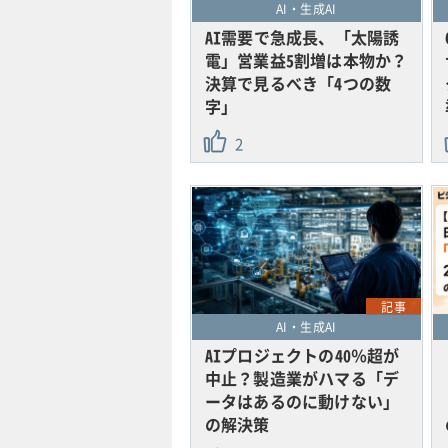
AI・生成AI
AI需要で急成長、「太陽誘
電」営業益5割増は本物か？
決算で見るべき「4つの数
字」
2
記事
AI・生成AI
AIプロジェクトの40％超が
中止？製造業がハマる「デ
ータはあるのに動けない」
の解決策