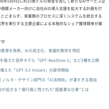
cも同年5月4日に約15億ドルの資金を投じて新たなAIサービス企
規模メーカー向けに自社AIの導入支援を拡大する計画を打
にとどまらず、実業務のプロセスに深くシステムを統合する
業界を牽引する主要企業による本格的なシェア獲得競争が展
ンツ
新AI憲章を発表、AIの民主化、普遍的繁栄を明記
力を備えた音声モデル「GPT-Realtime-2」など3種を公開
た「GPT-5.5 Instant」の提供開始
ミノルタ・デザイン部門の「AI活用術」が凄すぎる理由
何が起きる？銀行員に残された“超重要な仕事”とは