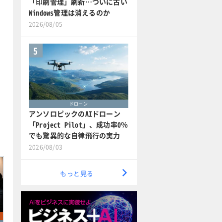
「印刷管理」刷新…ついに古い
Windows管理は消えるのか
2026/08/05
5
ドローン
アンソロピックのAIドローン
「Project Pilot」、成功率0％
でも驚異的な自律飛行の実力
2026/08/03
もっと見る