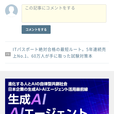
コメントをする
ITパスポート絶対合格の最短ルート。5年連続売
PR
PR
PR
上No.1、60万人が手に取った試験対策本