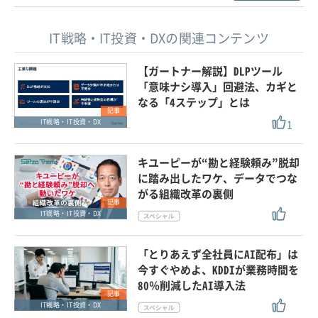
IT戦略・IT投資・DXの関連コンテンツ
【ガートナー解説】DLPツール
「意味ナシ導入」回避法、カギと
なる「4ステップ」とは
記事
1
IT戦略・IT投資・DX
キユーピーが“勘と経験頼み”脱却
に踏み出したワケ、データでつな
がる組織改革の裏側
記事
IT戦略・IT投資・DX
「とりあえず全社員にAI配布」は
今すぐやめよ、KDDIが業務時間を
80％削減したAI導入法
記事
IT戦略・IT投資・DX