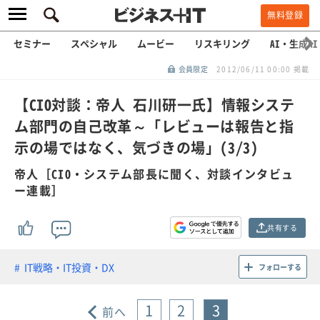
無料登録
セミナー
スペシャル
ムービー
リスキリング
AI・生成AI
会員限定
2012/06/11 00:00 掲載
【CIO対談：帝人 石川研一氏】情報システ
ム部門の自己改革～「レビューは報告と指
示の場ではなく、気づきの場」(3/3)
帝人［CIO・システム部長に聞く、対談インタビュ
ー連載］
共有する
IT戦略・IT投資・DX
フォローする
1
2
3
前へ