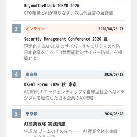
BeyondTheBlack TOKYO 2026
CFO組織とAIが織りなす、次世代経営の羅針盤
3
オンライン
2026/08/26-27
Security Management Conference 2026 夏
現実化するAI vs AI のサイバーセキュリティの攻防
日本企業を守る「自律型能動的サイバー防御」を構
築せよ
4
東京都
2026/09/18
DX&AI Forum 2026 秋 東京
AGI時代のエージェンティックな自律型社会へAI×デ
ジタルを駆使した日本企業のAX戦略
5
東京都
2026/08/28
AI産業戦略 実践講座
生成 AI ブームのその先へ ── AI 産業全体を俯瞰
し、35 年先の事