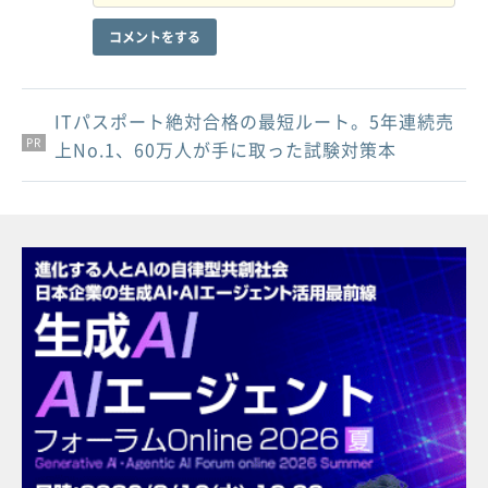
コメントをする
ITパスポート絶対合格の最短ルート。5年連続売
PR
PR
PR
上No.1、60万人が手に取った試験対策本