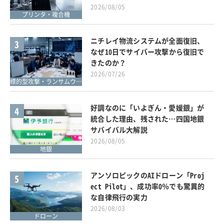
2026/08/05
プリンタ・複合機
ニチレイ物流システムが全面復旧、
3
なぜ10日でサイバー攻撃から復旧で
きたのか？
2026/07/26
標的型攻撃・ランサムウェア対策
好調なのに「いよぎん・愛媛銀」が
4
統合した理由、残された…四国地銀
サバイバル大解説
2026/08/05
地銀
アンソロピックのAIドローン「Proj
5
ect Pilot」、成功率0％でも驚異的
な自律飛行の実力
2026/08/03
ドローン