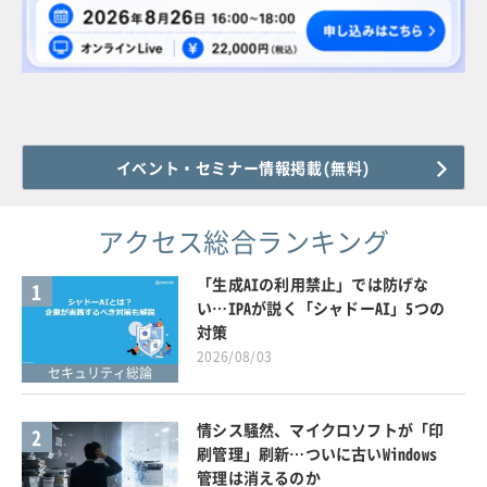
イベント・セミナー情報掲載(無料)
アクセス総合ランキング
「生成AIの利用禁止」では防げな
1
い…IPAが説く「シャドーAI」5つの
対策
2026/08/03
セキュリティ総論
情シス騒然、マイクロソフトが「印
2
刷管理」刷新…ついに古いWindows
管理は消えるのか