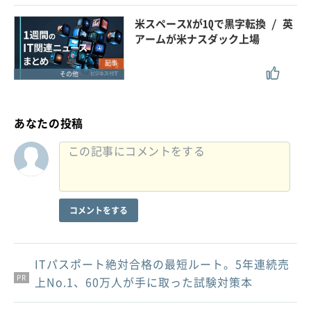
米スペースXが1Qで黒字転換 / 英
アームが米ナスダック上場
記事
その他
あなたの投稿
コメントをする
ITパスポート絶対合格の最短ルート。5年連続売
PR
PR
PR
上No.1、60万人が手に取った試験対策本