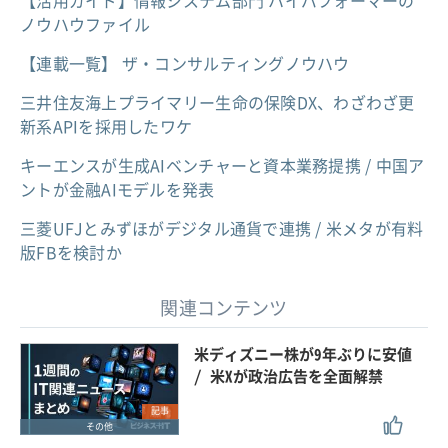
【活用ガイド】情報システム部門 ハイパフォーマーの
ノウハウファイル
【連載一覧】 ザ・コンサルティングノウハウ
三井住友海上プライマリー生命の保険DX、わざわざ更
新系APIを採用したワケ
キーエンスが生成AIベンチャーと資本業務提携 / 中国ア
ントが金融AIモデルを発表
三菱UFJとみずほがデジタル通貨で連携 / 米メタが有料
版FBを検討か
関連コンテンツ
米ディズニー株が9年ぶりに安値
/ 米Xが政治広告を全面解禁
記事
その他