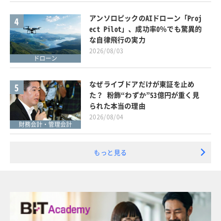
アンソロピックのAIドローン「Proj
4
ect Pilot」、成功率0％でも驚異的
な自律飛行の実力
2026/08/03
ドローン
なぜライブドアだけが東証を止め
5
た？ 粉飾“わずか”53億円が重く見
られた本当の理由
2026/08/04
財務会計・管理会計
もっと見る