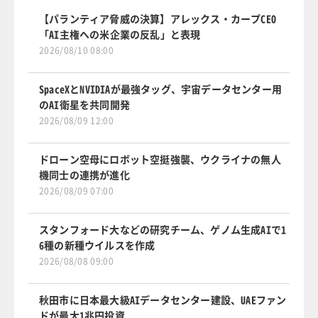
【パランティア脅威の決算】アレックス・カープCEO
「AI主権への米企業の反乱」と表現
2026/08/10 08:00
SpaceXとNVIDIAが最強タッグ、宇宙データセンター用
のAI衛星を共同開発
2026/08/09 12:00
ドローン空母にロボット空挺強襲、ウクライナの無人
機同士の連携が進化
2026/08/09 07:00
スタンフォード大などの研究チーム、ゲノム生成AIで1
6種の新種ウイルスを作成
2026/08/08 09:00
秋田市に日本最大級AIデータセンター建設、UAEファン
ドが最大1兆円投資