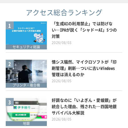
アクセス総合ランキング
「生成AIの利用禁止」では防げな
1
い…IPAが説く「シャドーAI」5つの
対策
2026/08/03
セキュリティ総論
情シス騒然、マイクロソフトが「印
2
刷管理」刷新…ついに古いWindows
管理は消えるのか
2026/08/05
プリンタ・複合機
好調なのに「いよぎん・愛媛銀」が
3
統合した理由、残された…四国地銀
サバイバル大解説
2026/08/05
地銀