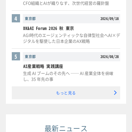
CFO組織とAIが織りなす、次世代経営の羅針盤
4
東京都
2026/09/18
DX&AI Forum 2026 秋 東京
AGI時代のエージェンティックな自律型社会へAI×デ
ジタルを駆使した日本企業のAX戦略
5
東京都
2026/08/28
AI産業戦略 実践講座
生成 AI ブームのその先へ ── AI 産業全体を俯瞰
し、35 年先の事
もっと見る
最新ニュース