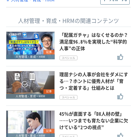
人材管理・育成・HRMの関連コンテンツ
「配属ガチャ」はなくせるのか？
満足度96.8％を実現した“科学的
人事”の正体
記事
人材管理・育成・HRM
理屈ナシの人事が会社をダメにす
る…？ホントに優秀人材が「育
つ・定着する」仕組みとは
記事
人材管理・育成・HRM
45％が直面する「DX人材の壁」
……いつまでも育たない企業に欠
けている“2つの視点”
記事
人材管理・育成・HRM