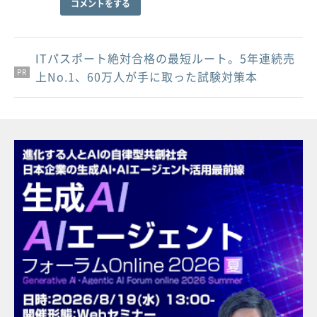
コメントをする
ITパスポート絶対合格の最短ルート。5年連続売
PR
PR
PR
上No.1、60万人が手に取った試験対策本