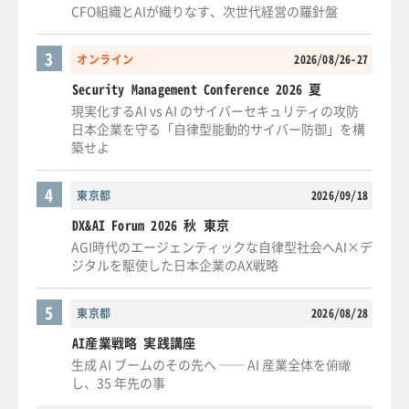
CFO組織とAIが織りなす、次世代経営の羅針盤
3
オンライン
2026/08/26-27
Security Management Conference 2026 夏
現実化するAI vs AI のサイバーセキュリティの攻防
日本企業を守る「自律型能動的サイバー防御」を構
築せよ
4
東京都
2026/09/18
DX&AI Forum 2026 秋 東京
AGI時代のエージェンティックな自律型社会へAI×デ
ジタルを駆使した日本企業のAX戦略
5
東京都
2026/08/28
AI産業戦略 実践講座
生成 AI ブームのその先へ ── AI 産業全体を俯瞰
し、35 年先の事