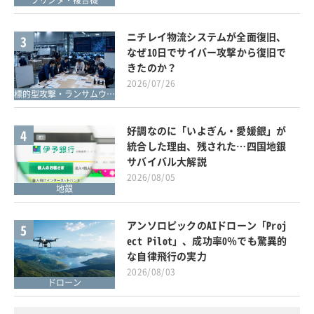
プリンタ・複合機
ニチレイ物流システムが全面復旧、
3
なぜ10日でサイバー攻撃から復旧で
きたのか？
2026/07/26
標的型攻撃・ランサムウェア対策
好調なのに「いよぎん・愛媛銀」が
4
統合した理由、残された…四国地銀
サバイバル大解説
2026/08/05
地銀
アンソロピックのAIドローン「Proj
5
ect Pilot」、成功率0％でも驚異的
な自律飛行の実力
2026/08/03
ドローン