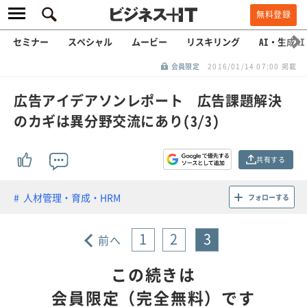
無料登録
セミナー
スペシャル
ムービー
リスキリング
AI・生成AI
会員限定
2016/01/14 07:00 掲載
広告アイデアソンレポート 広告課題解決
のカギは異分野交流にあり(3/3)
共有する
人材管理・育成・HRM
フォローする
1
2
3
前へ
この続きは
会員限定（完全無料）です