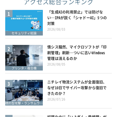
アクセス総合ランキング
「生成AIの利用禁止」では防げな
1
い…IPAが説く「シャドーAI」5つの
対策
2026/08/03
セキュリティ総論
情シス騒然、マイクロソフトが「印
2
刷管理」刷新…ついに古いWindows
管理は消えるのか
2026/08/05
プリンタ・複合機
ニチレイ物流システムが全面復旧、
3
なぜ10日でサイバー攻撃から復旧で
きたのか？
2026/07/26
標的型攻撃・ランサムウェア対策
好調なのに「いよぎん・愛媛銀」が