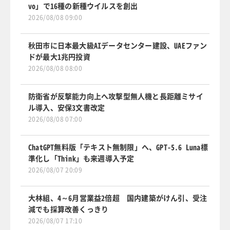
vo」で16種の新種ウイルスを創出
2026/08/08 09:00
秋田市に日本最大級AIデータセンター建設、UAEファン
ドが最大1兆円投資
2026/08/08 08:00
防衛省が反撃能力向上へ攻撃型無人機と長距離ミサイ
ル導入、安保3文書改定
2026/08/08 07:00
ChatGPT無料版「テキスト無制限」へ、GPT-5.6 Luna標
準化し「Think」も来週導入予定
2026/08/07 20:09
大林組、4～6月営業益2倍超 国内建築がけん引、受注
減でも採算改善くっきり
2026/08/07 17:10