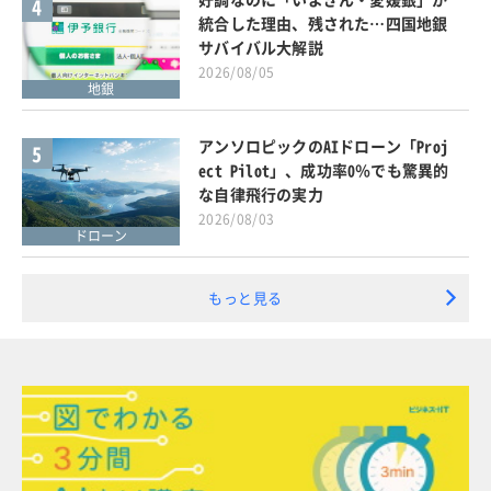
4
統合した理由、残された…四国地銀
サバイバル大解説
2026/08/05
地銀
アンソロピックのAIドローン「Proj
5
ect Pilot」、成功率0％でも驚異的
な自律飛行の実力
2026/08/03
ドローン
もっと見る