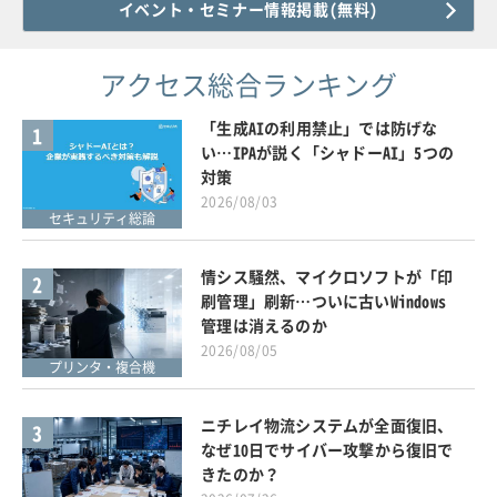
イベント・セミナー情報掲載(無料)
アクセス総合ランキング
「生成AIの利用禁止」では防げな
1
い…IPAが説く「シャドーAI」5つの
対策
2026/08/03
セキュリティ総論
情シス騒然、マイクロソフトが「印
2
刷管理」刷新…ついに古いWindows
管理は消えるのか
2026/08/05
プリンタ・複合機
ニチレイ物流システムが全面復旧、
3
なぜ10日でサイバー攻撃から復旧で
きたのか？