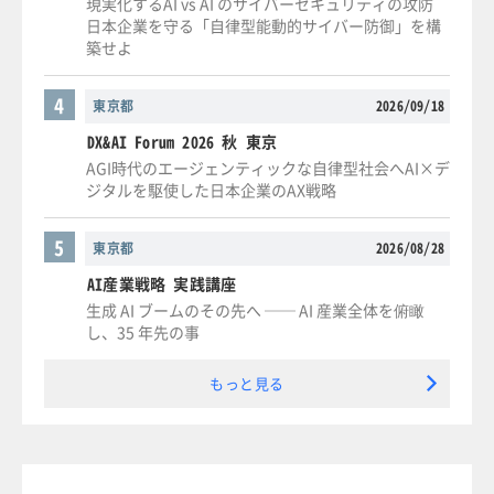
現実化するAI vs AI のサイバーセキュリティの攻防
日本企業を守る「自律型能動的サイバー防御」を構
築せよ
4
東京都
2026/09/18
DX&AI Forum 2026 秋 東京
AGI時代のエージェンティックな自律型社会へAI×デ
ジタルを駆使した日本企業のAX戦略
5
東京都
2026/08/28
AI産業戦略 実践講座
生成 AI ブームのその先へ ── AI 産業全体を俯瞰
し、35 年先の事
もっと見る