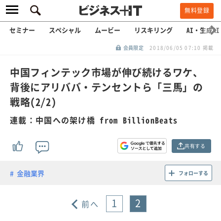
無料登録
セミナー
スペシャル
ムービー
リスキリング
AI・生成AI
会員限定
2018/06/05 07:10 掲載
中国フィンテック市場が伸び続けるワケ、
背後にアリババ・テンセントら「三馬」の
戦略(2/2)
連載：中国への架け橋 from BillionBeats
共有する
金融業界
フォローする
1
2
前へ