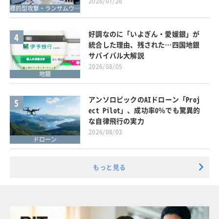
2026/07/26
標的型攻撃・ランサムウェア対策
好調なのに「いよぎん・愛媛銀」が
4
統合した理由、残された…四国地銀
サバイバル大解説
2026/08/05
地銀
アンソロピックのAIドローン「Proj
5
ect Pilot」、成功率0％でも驚異的
な自律飛行の実力
2026/08/03
ドローン
もっと見る