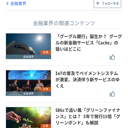
金融業界
フォローする
金融業界の関連コンテンツ
「グーグル銀行」誕生か？ グーグ
ルの新金融サービス「Cache」の
狙いはどこに
記事
金融業界
IoTの普及でペイメントシステム
が激変、決済伴う新サービスのゆ
くえ
記事
金融業界
SDGsで追い風「グリーンファイナ
ンス」とは？ 5年で発行15倍「グ
リーンボンド」も解説
記事