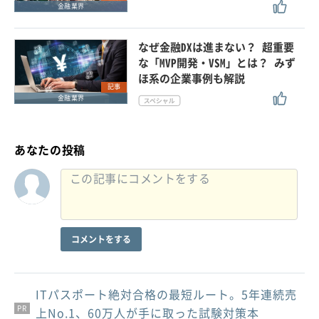
金融業界
なぜ金融DXは進まない？ 超重要
な「MVP開発・VSM」とは？ みず
ほ系の企業事例も解説
記事
金融業界
あなたの投稿
コメントをする
ITパスポート絶対合格の最短ルート。5年連続売
PR
PR
PR
上No.1、60万人が手に取った試験対策本