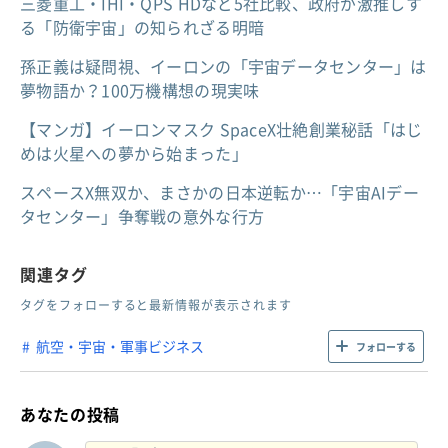
三菱重工・IHI・QPS HDなど5社比較、政府が激推しす
る「防衛宇宙」の知られざる明暗
孫正義は疑問視、イーロンの「宇宙データセンター」は
夢物語か？100万機構想の現実味
【マンガ】イーロンマスク SpaceX壮絶創業秘話「はじ
めは火星への夢から始まった」
スペースX無双か、まさかの日本逆転か…「宇宙AIデー
タセンター」争奪戦の意外な行方
関連タグ
タグをフォローすると最新情報が表示されます
航空・宇宙・軍事ビジネス
フォローする
あなたの投稿