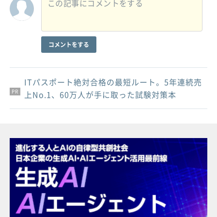
コメントをする
ITパスポート絶対合格の最短ルート。5年連続売
PR
PR
PR
上No.1、60万人が手に取った試験対策本