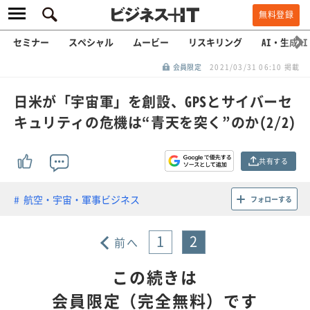
無料登録
セミナー
スペシャル
ムービー
リスキリング
AI・生成AI
会員限定
2021/03/31 06:10 掲載
日米が「宇宙軍」を創設、GPSとサイバーセ
キュリティの危機は“青天を突く”のか(2/2)
共有する
航空・宇宙・軍事ビジネス
フォローする
1
2
前へ
この続きは
会員限定（完全無料）です