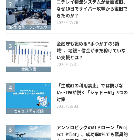
ニチレイ物流システムが全面復旧、
2
なぜ10日でサイバー攻撃から復旧で
きたのか？
2026/07/26
標的型攻撃・ランサムウェア対策
金融庁も認める“手つかずの3領
3
域”、地銀・信金がまだ稼げていな
い支援とは？
2026/07/31
金融政策
「生成AIの利用禁止」では防げな
4
い…IPAが説く「シャドーAI」5つの
対策
2026/08/03
セキュリティ総論
アンソロピックのAIドローン「Proj
5
ect Pilot」、成功率0％でも驚異的