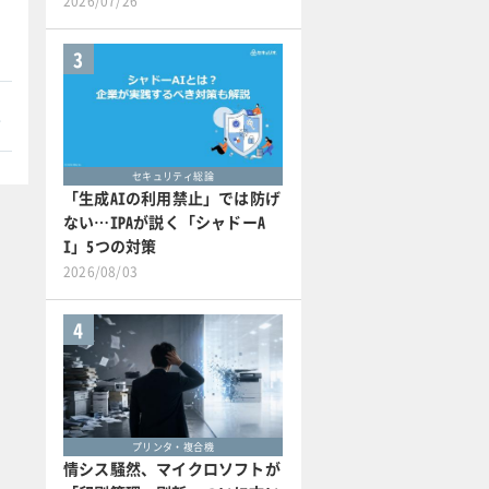
2026/07/26
3
本
セキュリティ総論
「生成AIの利用禁止」では防げ
ない…IPAが説く「シャドーA
I」5つの対策
2026/08/03
4
プリンタ・複合機
情シス騒然、マイクロソフトが