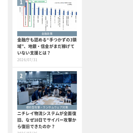
1
金融政策
金融庁も認める“手つかずの3領
域”、地銀・信金がまだ稼げて
いない支援とは？
2026/07/31
2
標的型攻撃・ランサムウェア対策
ニチレイ物流システムが全面復
旧、なぜ10日でサイバー攻撃か
ら復旧できたのか？