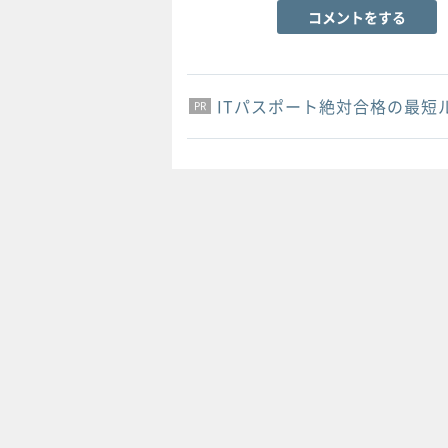
コメントをする
ITパスポート絶対合格の最短
PR
PR
PR