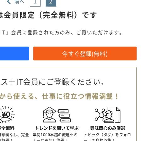
1
2
前へ
は
会員限定（完全無料）です
IT」会員に登録された方のみ、ご覧いただけます。
今すぐ登録(無料)
ス＋IT会員に
ご登録ください。
から使える、
仕事に役立つ情報満載！
完全無料
トレンドを聞いて学ぶ
興味関心のみ厳選
月額料なし、完全
年間1000本超の厳選セミ
トピック（タグ）をフォロ
い放題！
ナーに参加し放題！
ーして自動収集！