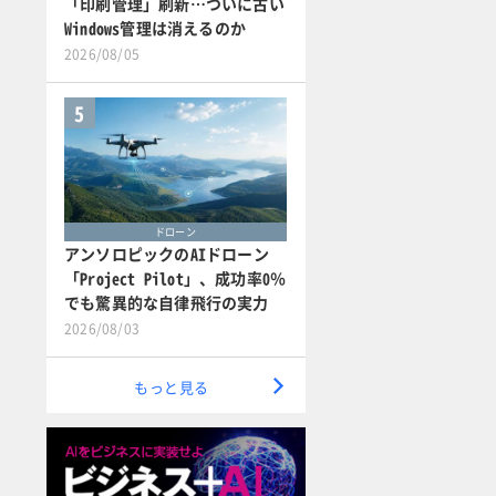
「印刷管理」刷新…ついに古い
Windows管理は消えるのか
2026/08/05
5
ドローン
アンソロピックのAIドローン
「Project Pilot」、成功率0％
でも驚異的な自律飛行の実力
2026/08/03
もっと見る