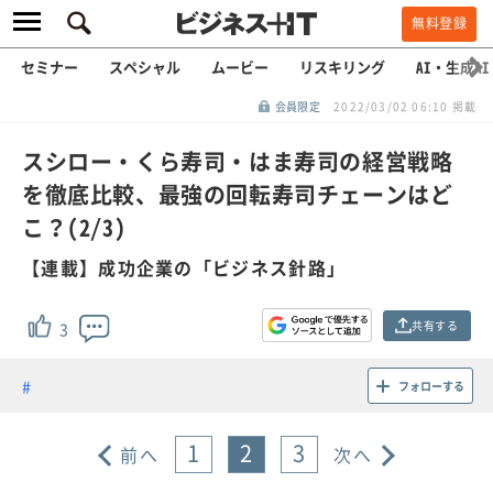
無料登録
セミナー
スペシャル
ムービー
リスキリング
AI・生成AI
会員限定
2022/03/02 06:10 掲載
スシロー・くら寿司・はま寿司の経営戦略
を徹底比較、最強の回転寿司チェーンはど
こ？(2/3)
【連載】成功企業の「ビジネス針路」
共有する
3
フォローする
1
2
3
前へ
次へ