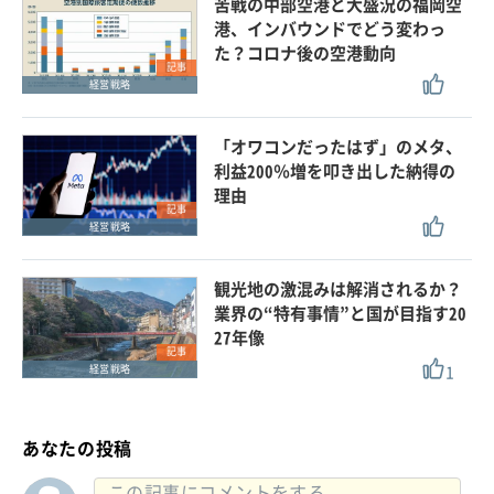
苦戦の中部空港と大盛況の福岡空
港、インバウンドでどう変わっ
た？コロナ後の空港動向
記事
経営戦略
「オワコンだったはず」のメタ、
利益200％増を叩き出した納得の
理由
記事
経営戦略
観光地の激混みは解消されるか？
業界の“特有事情”と国が目指す20
27年像
記事
1
経営戦略
あなたの投稿