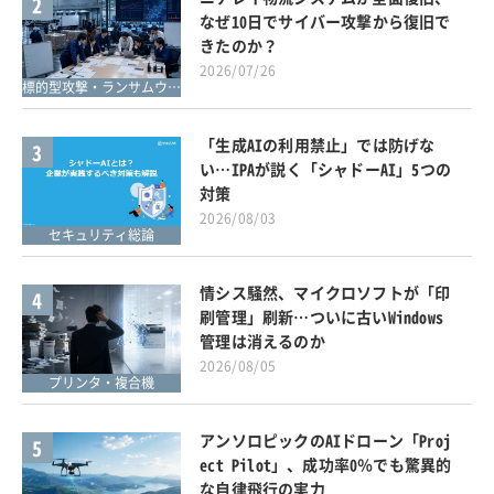
2
なぜ10日でサイバー攻撃から復旧で
きたのか？
2026/07/26
標的型攻撃・ランサムウェア対策
「生成AIの利用禁止」では防げな
3
い…IPAが説く「シャドーAI」5つの
対策
2026/08/03
セキュリティ総論
情シス騒然、マイクロソフトが「印
4
刷管理」刷新…ついに古いWindows
管理は消えるのか
2026/08/05
プリンタ・複合機
アンソロピックのAIドローン「Proj
5
ect Pilot」、成功率0％でも驚異的
な自律飛行の実力