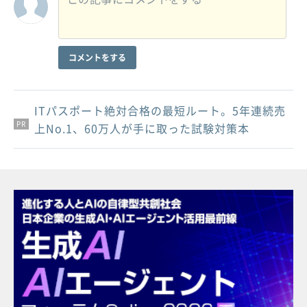
コメントをする
ITパスポート絶対合格の最短ルート。5年連続売
PR
PR
PR
上No.1、60万人が手に取った試験対策本