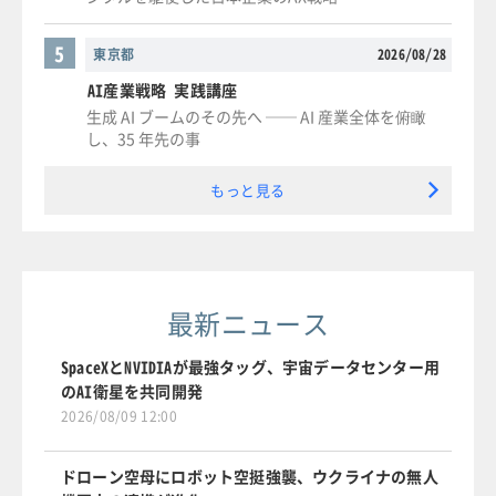
5
東京都
2026/08/28
AI産業戦略 実践講座
生成 AI ブームのその先へ ── AI 産業全体を俯瞰
し、35 年先の事
もっと見る
最新ニュース
SpaceXとNVIDIAが最強タッグ、宇宙データセンター用
のAI衛星を共同開発
2026/08/09 12:00
ドローン空母にロボット空挺強襲、ウクライナの無人