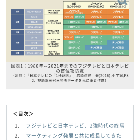
図表1：1980年～2021年までのフジテレビと日本テレビ
の首位攻防戦
（出典：「日本テレビの『1秒戦略』」岩崎達也 著(2016),小学館,P3
2、視聴率三冠王発表データを元に筆者作成）
＜目次＞
フジテレビと日本テレビ、2強時代の終焉
マーケティング発展と共に成長してきた