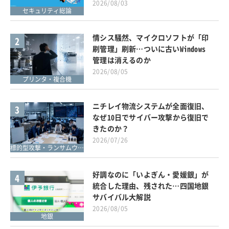
2026/08/03
セキュリティ総論
情シス騒然、マイクロソフトが「印
2
刷管理」刷新…ついに古いWindows
管理は消えるのか
2026/08/05
プリンタ・複合機
ニチレイ物流システムが全面復旧、
3
なぜ10日でサイバー攻撃から復旧で
きたのか？
2026/07/26
標的型攻撃・ランサムウェア対策
好調なのに「いよぎん・愛媛銀」が
4
統合した理由、残された…四国地銀
サバイバル大解説
2026/08/05
地銀