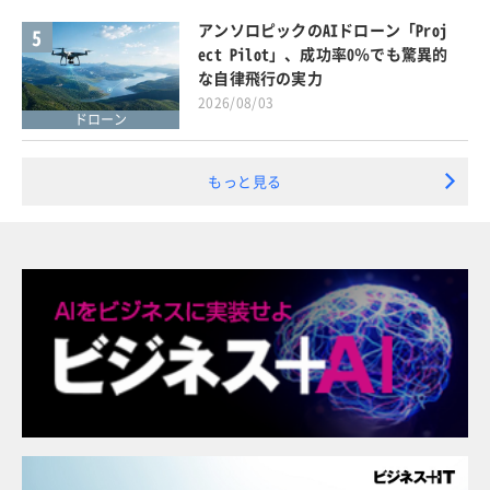
アンソロピックのAIドローン「Proj
5
ect Pilot」、成功率0％でも驚異的
な自律飛行の実力
2026/08/03
ドローン
もっと見る