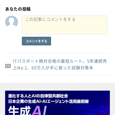
あなたの投稿
コメントをする
ITパスポート絶対合格の最短ルート。5年連続売
PR
PR
PR
上No.1、60万人が手に取った試験対策本