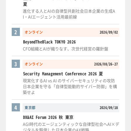
夏
進化する人とAIの自律型共創社会日本企業の生成A
I・AIエージェント活用最前線
2
オンライン
2026/09/02
BeyondTheBlack TOKYO 2026
CFO組織とAIが織りなす、次世代経営の羅針盤
3
オンライン
2026/08/26-27
Security Management Conference 2026 夏
現実化するAI vs AI のサイバーセキュリティの攻防
日本企業を守る「自律型能動的サイバー防御」を構
築せよ
4
東京都
2026/09/18
DX&AI Forum 2026 秋 東京
AGI時代のエージェンティックな自律型社会へAI×デ
ジタルを駆使した日本企業のAX戦略