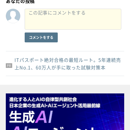
あなたの投稿
コメントをする
ITパスポート絶対合格の最短ルート。5年連続売
PR
PR
PR
上No.1、60万人が手に取った試験対策本