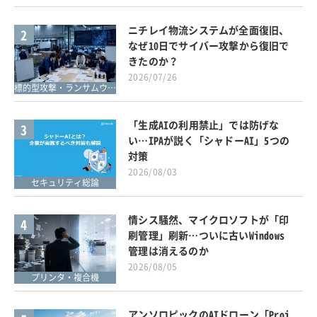
ニチレイ物流システムが全面復旧、
2
なぜ10日でサイバー攻撃から復旧で
きたのか？
2026/07/26
標的型攻撃・ランサムウェア対策
「生成AIの利用禁止」では防げな
3
い…IPAが説く「シャドーAI」5つの
対策
2026/08/03
セキュリティ総論
情シス騒然、マイクロソフトが「印
4
刷管理」刷新…ついに古いWindows
管理は消えるのか
2026/08/05
プリンタ・複合機
アンソロピックのAIドローン「Proj