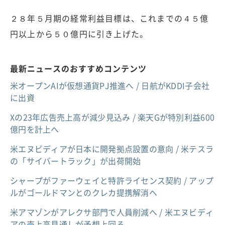
２８年５月期の経常利益目標は、これまでの４５億
円以上から５０億円に引き上げた。
最新ニュースのおすすめコンテンツ
米オープンAIが仮想通貨PJ推進へ / 日航がKDDI子会社
に出資
Xの23年広告売上高が減少見込み / 楽天Gが特別利益600
億円を計上へ
米エヌビディアが日本に開発拠点設置の意向 / 米テスラ
の「サイバートラック」が出荷開始
シャープがファーウェイと特許ライセンス契約 / アップ
ルがゴールドマンとのクレカ提携解消へ
米アマゾンがアレクサ部門で人員削減へ / 米エヌビディ
アの売上高見通しが予想上回る