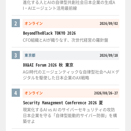
進化する人とAIの自律型共創社会日本企業の生成A
I・AIエージェント活用最前線
2
オンライン
2026/09/02
BeyondTheBlack TOKYO 2026
CFO組織とAIが織りなす、次世代経営の羅針盤
3
東京都
2026/09/18
DX&AI Forum 2026 秋 東京
AGI時代のエージェンティックな自律型社会へAI×デ
ジタルを駆使した日本企業のAX戦略
4
オンライン
2026/08/26-27
Security Management Conference 2026 夏
現実化するAI vs AI のサイバーセキュリティの攻防
日本企業を守る「自律型能動的サイバー防御」を構
築せよ