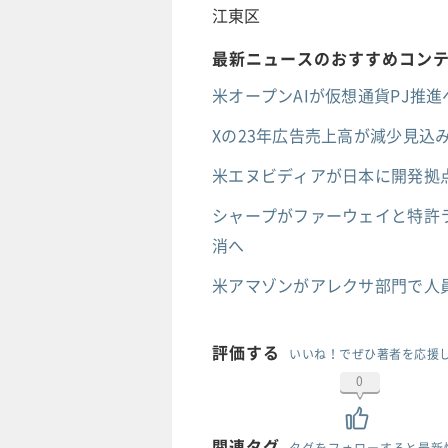
江東区
最新ニュースのおすすめコン
米オープンAIが仮想通貨PJ推進へ
Xの23年広告売上高が減少見込み
米エヌビディアが日本に開発拠点
シャープがファーウェイと特許ラ
消へ
米アマゾンがアレクサ部門で人
評価する
いいね！でぜひ著者を応援
0
関連タグ
タグをフォローすると最新