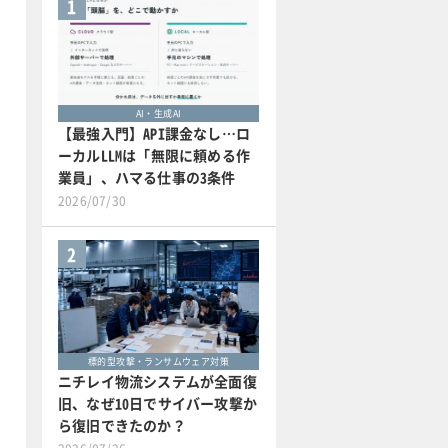
1
AI・生成AI
【最強入門】API課金なし…ロ
ーカルLLMは「無限に頼める作
業員」、ハマる仕事の3条件
2026/07/30
2
標的型攻撃・ランサムウェア対策
ニチレイ物流システムが全面復
旧、なぜ10日でサイバー攻撃か
ら復旧できたのか？