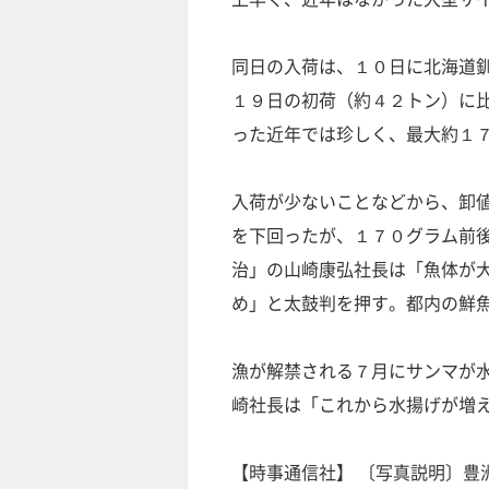
同日の入荷は、１０日に北海道
１９日の初荷（約４２トン）に
った近年では珍しく、最大約１
入荷が少ないことなどから、卸
を下回ったが、１７０グラム前
治」の山崎康弘社長は「魚体が
め」と太鼓判を押す。都内の鮮
漁が解禁される７月にサンマが
崎社長は「これから水揚げが増
【時事通信社】 〔写真説明〕豊