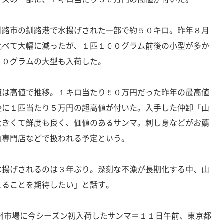
釧路市の釧路港で水揚げされた一部で約５０キロ。昨年８月
比べて大幅に減ったが、１匹１００グラム前後の小型が多か
７０グラムの大型も入荷した。
値は高値で推移。１キロ当たり５０万円だった昨年の最高値
後に１匹当たり５万円の超高値が付いた。入手した仲卸「山
大きくて鮮度も良く、価値のあるサンマ。刺し身などがお薦
魚専門店などで扱われる予定という。
水揚げされるのは３年ぶり。深刻な不漁が長期化する中、山
えることを期待したい」と話す。
洲市場に今シーズン初入荷したサンマ＝１１日午前、東京都