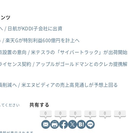
テンツ
 / 日航がKDDI子会社に出資
 / 楽天Gが特別利益600億円を計上へ
設置の意向 / 米テスラの「サイバートラック」が出荷開始
イセンス契約 / アップルがゴールドマンとのクレカ提携解
員削減へ / 米エヌビディアの売上高見通しが予想上回る
共有する
してください
0
0
0
0
0
0
情報が表示されます