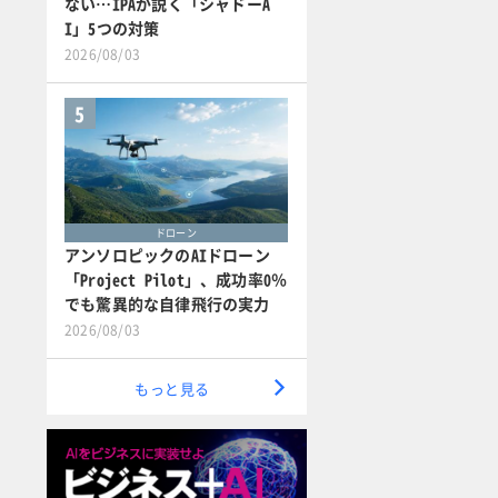
ない…IPAが説く「シャドーA
I」5つの対策
2026/08/03
5
ドローン
アンソロピックのAIドローン
「Project Pilot」、成功率0％
でも驚異的な自律飛行の実力
2026/08/03
もっと見る